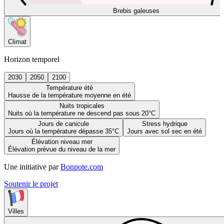
Brebis galeuses
Climat
Horizon temporel
2030
2050
2100
Température été
Hausse de la température moyenne en été
Nuits tropicales
Nuits où la température ne descend pas sous 20°C
Jours de canicule
Stress hydrique
Jours où la température dépasse 35°C
Jours avec sol sec en été
Élévation niveau mer
Élévation prévue du niveau de la mer
Une initiative par
Bonpote.com
Soutenir le projet
Villes