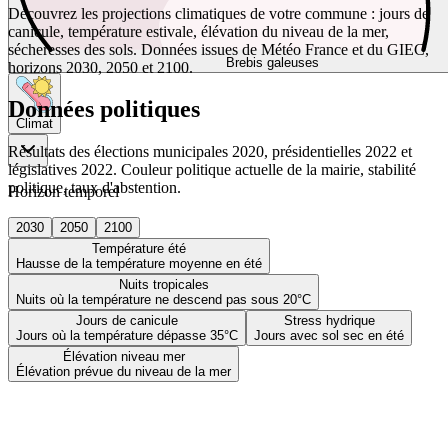
Découvrez les projections climatiques de votre commune : jours de
canicule, température estivale, élévation du niveau de la mer,
sécheresses des sols. Données issues de Météo France et du GIEC,
Brebis galeuses
horizons 2030, 2050 et 2100.
Données politiques
Climat
Résultats des élections municipales 2020, présidentielles 2022 et
législatives 2022. Couleur politique actuelle de la mairie, stabilité
politique, taux d'abstention.
Horizon temporel
2030
2050
2100
Température été
Hausse de la température moyenne en été
Nuits tropicales
Nuits où la température ne descend pas sous 20°C
Jours de canicule
Stress hydrique
Jours où la température dépasse 35°C
Jours avec sol sec en été
Élévation niveau mer
Élévation prévue du niveau de la mer