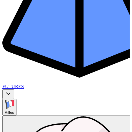
FUTURES
Villes