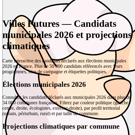
Villes Futures — Candidats
municipales 2026 et projections
climatiques
Carte interactive des candidats déclarés aux élections municipales
2026 en France. Plus de 50 000 candidats référencés avec leurs
programmes, sites de campagne et étiquettes politiques.
Élections municipales 2026
Consultez les candidats déclarés aux municipales 2026 dans plus de
34 000 communes françaises. Filtrez par couleur politique (gauche,
centre, droite, écologistes, extrême-droite), par profil territorial
(urbain, périurbain, rural) et par taille de commune.
Projections climatiques par commune