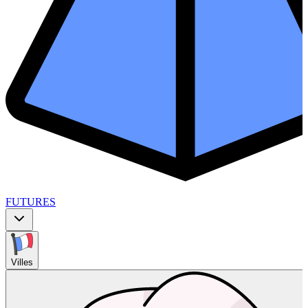
FUTURES
Villes