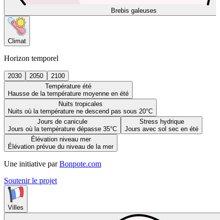
Brebis galeuses
Climat
Horizon temporel
2030
2050
2100
Température été
Hausse de la température moyenne en été
Nuits tropicales
Nuits où la température ne descend pas sous 20°C
Jours de canicule
Stress hydrique
Jours où la température dépasse 35°C
Jours avec sol sec en été
Élévation niveau mer
Élévation prévue du niveau de la mer
Une initiative par
Bonpote.com
Soutenir le projet
Villes