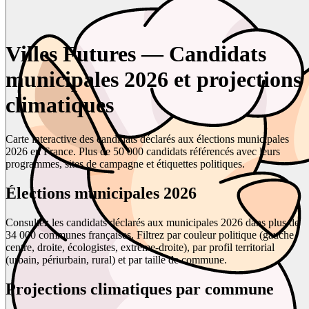
Villes Futures — Candidats
municipales 2026 et projections
climatiques
Carte interactive des candidats déclarés aux élections municipales
2026 en France. Plus de 50 000 candidats référencés avec leurs
programmes, sites de campagne et étiquettes politiques.
Élections municipales 2026
Consultez les candidats déclarés aux municipales 2026 dans plus de
34 000 communes françaises. Filtrez par couleur politique (gauche,
centre, droite, écologistes, extrême-droite), par profil territorial
(urbain, périurbain, rural) et par taille de commune.
Projections climatiques par commune