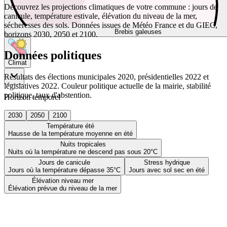
Découvrez les projections climatiques de votre commune : jours de
canicule, température estivale, élévation du niveau de la mer,
sécheresses des sols. Données issues de Météo France et du GIEC,
Brebis galeuses
horizons 2030, 2050 et 2100.
Données politiques
Climat
Résultats des élections municipales 2020, présidentielles 2022 et
législatives 2022. Couleur politique actuelle de la mairie, stabilité
politique, taux d'abstention.
Horizon temporel
2030
2050
2100
Température été
Hausse de la température moyenne en été
Nuits tropicales
Nuits où la température ne descend pas sous 20°C
Jours de canicule
Stress hydrique
Jours où la température dépasse 35°C
Jours avec sol sec en été
Élévation niveau mer
Élévation prévue du niveau de la mer