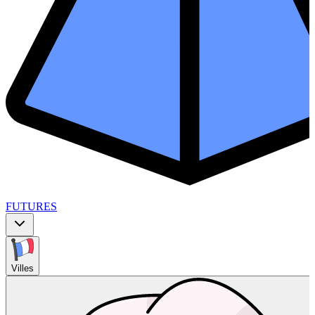
FUTURES
Villes