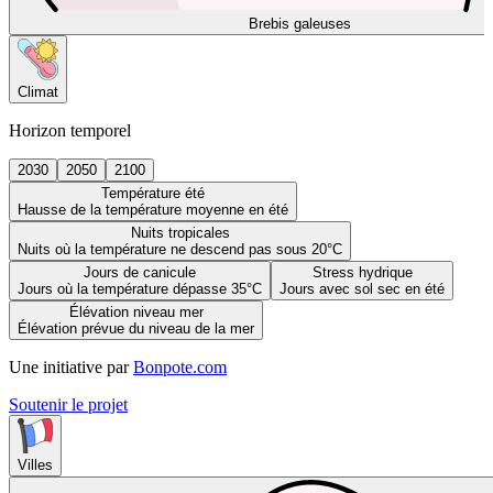
Brebis galeuses
Climat
Horizon temporel
2030
2050
2100
Température été
Hausse de la température moyenne en été
Nuits tropicales
Nuits où la température ne descend pas sous 20°C
Jours de canicule
Stress hydrique
Jours où la température dépasse 35°C
Jours avec sol sec en été
Élévation niveau mer
Élévation prévue du niveau de la mer
Une initiative par
Bonpote.com
Soutenir le projet
Villes