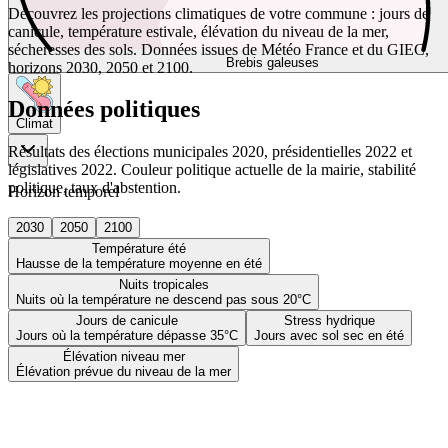
Découvrez les projections climatiques de votre commune : jours de
canicule, température estivale, élévation du niveau de la mer,
sécheresses des sols. Données issues de Météo France et du GIEC,
Brebis galeuses
horizons 2030, 2050 et 2100.
Données politiques
Climat
Résultats des élections municipales 2020, présidentielles 2022 et
législatives 2022. Couleur politique actuelle de la mairie, stabilité
politique, taux d'abstention.
Horizon temporel
2030
2050
2100
Température été
Hausse de la température moyenne en été
Nuits tropicales
Nuits où la température ne descend pas sous 20°C
Jours de canicule
Stress hydrique
Jours où la température dépasse 35°C
Jours avec sol sec en été
Élévation niveau mer
Élévation prévue du niveau de la mer