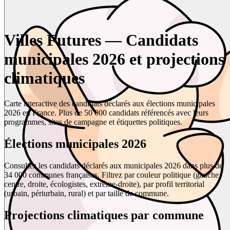
Villes Futures — Candidats
municipales 2026 et projections
climatiques
Carte interactive des candidats déclarés aux élections municipales
2026 en France. Plus de 50 000 candidats référencés avec leurs
programmes, sites de campagne et étiquettes politiques.
Élections municipales 2026
Consultez les candidats déclarés aux municipales 2026 dans plus de
34 000 communes françaises. Filtrez par couleur politique (gauche,
centre, droite, écologistes, extrême-droite), par profil territorial
(urbain, périurbain, rural) et par taille de commune.
Projections climatiques par commune