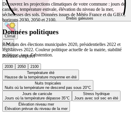
Découvrez les projections climatiques de votre commune : jours de
canicule, température estivale, élévation du niveau de la mer,
sécheresses des sols. Données issues de Météo France et du GIEC,
Brebis galeuses
horizons 2030, 2050 et 2100.
Données politiques
Climat
Résultats des élections municipales 2020, présidentielles 2022 et
législatives 2022. Couleur politique actuelle de la mairie, stabilité
politique, taux d'abstention.
Horizon temporel
2030
2050
2100
Température été
Hausse de la température moyenne en été
Nuits tropicales
Nuits où la température ne descend pas sous 20°C
Jours de canicule
Stress hydrique
Jours où la température dépasse 35°C
Jours avec sol sec en été
Élévation niveau mer
Élévation prévue du niveau de la mer