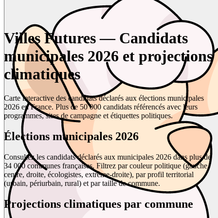
Villes Futures — Candidats
municipales 2026 et projections
climatiques
Carte interactive des candidats déclarés aux élections municipales
2026 en France. Plus de 50 000 candidats référencés avec leurs
programmes, sites de campagne et étiquettes politiques.
Élections municipales 2026
Consultez les candidats déclarés aux municipales 2026 dans plus de
34 000 communes françaises. Filtrez par couleur politique (gauche,
centre, droite, écologistes, extrême-droite), par profil territorial
(urbain, périurbain, rural) et par taille de commune.
Projections climatiques par commune