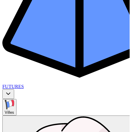
FUTURES
Villes