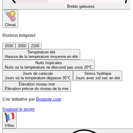
Brebis galeuses
Climat
Horizon temporel
2030
2050
2100
Température été
Hausse de la température moyenne en été
Nuits tropicales
Nuits où la température ne descend pas sous 20°C
Jours de canicule
Stress hydrique
Jours où la température dépasse 35°C
Jours avec sol sec en été
Élévation niveau mer
Élévation prévue du niveau de la mer
Une initiative par
Bonpote.com
Soutenir le projet
Villes