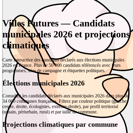
Villes Futures — Candidats
municipales 2026 et projections
climatiques
Carte interactive des candidats déclarés aux élections municipales
2026 en France. Plus de 50 000 candidats référencés avec leurs
programmes, sites de campagne et étiquettes politiques.
Élections municipales 2026
Consultez les candidats déclarés aux municipales 2026 dans plus de
34 000 communes françaises. Filtrez par couleur politique (gauche,
centre, droite, écologistes, extrême-droite), par profil territorial
(urbain, périurbain, rural) et par taille de commune.
Projections climatiques par commune