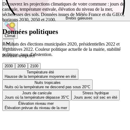
Découvrez les projections climatiques de votre commune : jours de
canicule, température estivale, élévation du niveau de la mer,
sécheresses des sols. Données issues de Météo France et du GIEC,
Brebis galeuses
horizons 2030, 2050 et 2100.
Données politiques
Climat
Résultats des élections municipales 2020, présidentielles 2022 et
législatives 2022. Couleur politique actuelle de la mairie, stabilité
politique, taux d'abstention.
Horizon temporel
2030
2050
2100
Température été
Hausse de la température moyenne en été
Nuits tropicales
Nuits où la température ne descend pas sous 20°C
Jours de canicule
Stress hydrique
Jours où la température dépasse 35°C
Jours avec sol sec en été
Élévation niveau mer
Élévation prévue du niveau de la mer