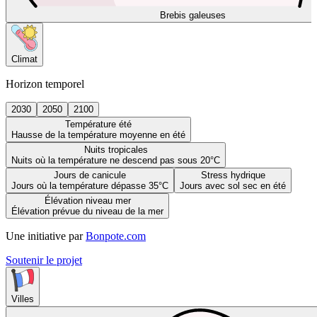
Brebis galeuses
Climat
Horizon temporel
2030
2050
2100
Température été
Hausse de la température moyenne en été
Nuits tropicales
Nuits où la température ne descend pas sous 20°C
Jours de canicule
Stress hydrique
Jours où la température dépasse 35°C
Jours avec sol sec en été
Élévation niveau mer
Élévation prévue du niveau de la mer
Une initiative par
Bonpote.com
Soutenir le projet
Villes