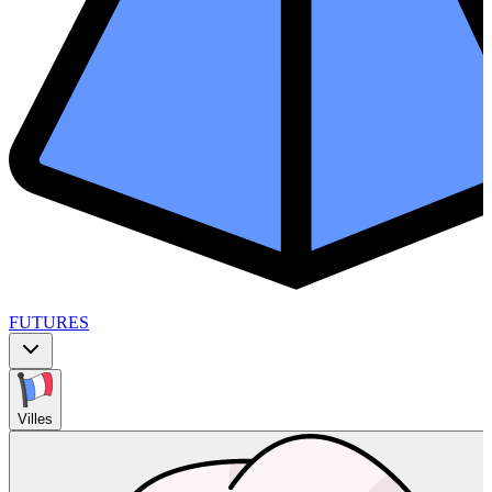
FUTURES
Villes