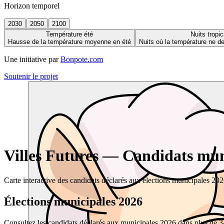
Horizon temporel
2030
2050
2100
Température été
Nuits tropic
Hausse de la température moyenne en été
Nuits où la température ne 
Une initiative par
Bonpote.com
Soutenir le projet
Villes Futures — Candidats muni
Carte interactive des candidats déclarés aux élections municipales 20
Élections municipales 2026
Consultez les candidats déclarés aux municipales 2026 dans plus de 34 0