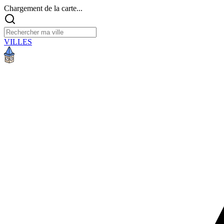
Chargement de la carte...
VILLES