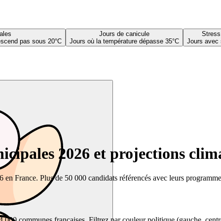
ales
Jours de canicule
Stress
descend pas sous 20°C
Jours où la température dépasse 35°C
Jours avec 
cipales 2026 et projections clim
26 en France. Plus de 50 000 candidats référencés avec leurs programmes,
00 communes françaises. Filtrez par couleur politique (gauche, centre, dr