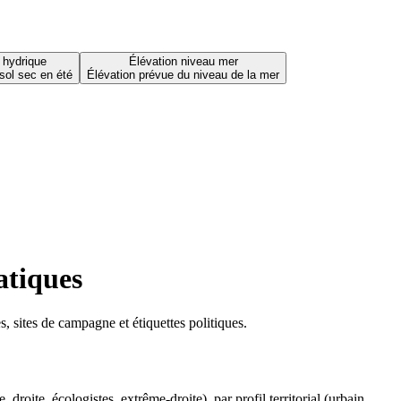
 hydrique
Élévation niveau mer
sol sec en été
Élévation prévue du niveau de la mer
atiques
 sites de campagne et étiquettes politiques.
oite, écologistes, extrême-droite), par profil territorial (urbain,