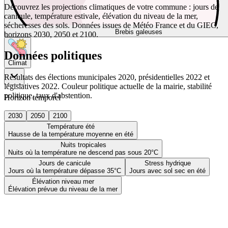
Découvrez les projections climatiques de votre commune : jours de
canicule, température estivale, élévation du niveau de la mer,
sécheresses des sols. Données issues de Météo France et du GIEC,
Brebis galeuses
horizons 2030, 2050 et 2100.
Données politiques
Climat
Résultats des élections municipales 2020, présidentielles 2022 et
législatives 2022. Couleur politique actuelle de la mairie, stabilité
politique, taux d'abstention.
Horizon temporel
2030
2050
2100
Température été
Hausse de la température moyenne en été
Nuits tropicales
Nuits où la température ne descend pas sous 20°C
Jours de canicule
Stress hydrique
Jours où la température dépasse 35°C
Jours avec sol sec en été
Élévation niveau mer
Élévation prévue du niveau de la mer