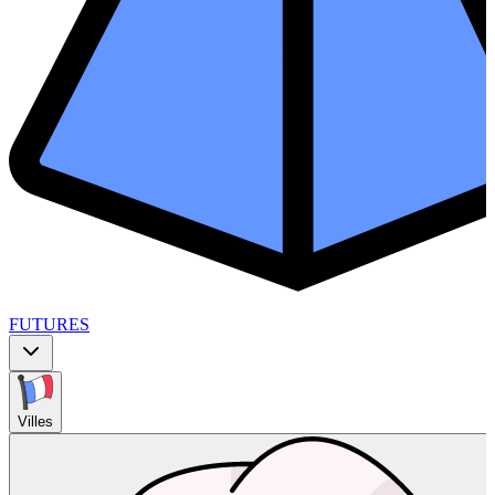
FUTURES
Villes