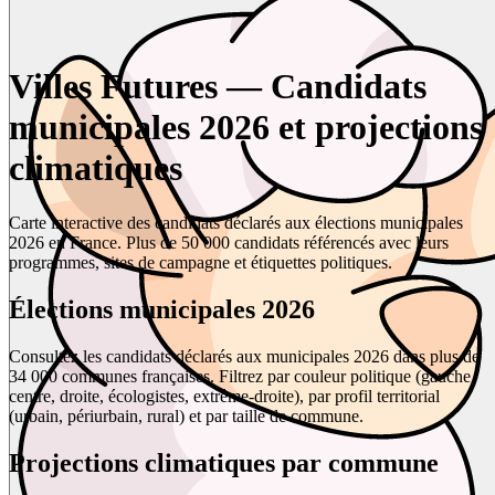
Villes Futures — Candidats
municipales 2026 et projections
climatiques
Carte interactive des candidats déclarés aux élections municipales
2026 en France. Plus de 50 000 candidats référencés avec leurs
programmes, sites de campagne et étiquettes politiques.
Élections municipales 2026
Consultez les candidats déclarés aux municipales 2026 dans plus de
34 000 communes françaises. Filtrez par couleur politique (gauche,
centre, droite, écologistes, extrême-droite), par profil territorial
(urbain, périurbain, rural) et par taille de commune.
Projections climatiques par commune