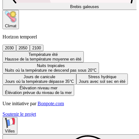
Brebis galeuses
Climat
Horizon temporel
2030
2050
2100
Température été
Hausse de la température moyenne en été
Nuits tropicales
Nuits où la température ne descend pas sous 20°C
Jours de canicule
Stress hydrique
Jours où la température dépasse 35°C
Jours avec sol sec en été
Élévation niveau mer
Élévation prévue du niveau de la mer
Une initiative par
Bonpote.com
Soutenir le projet
Villes