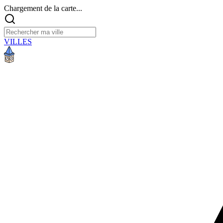
Chargement de la carte...
VILLES