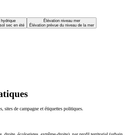
 hydrique
Élévation niveau mer
sol sec en été
Élévation prévue du niveau de la mer
atiques
 sites de campagne et étiquettes politiques.
oite, écologistes, extrême-droite), par profil territorial (urbain,