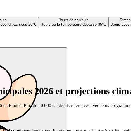
ales
Jours de canicule
Stress
descend pas sous 20°C
Jours où la température dépasse 35°C
Jours avec 
cipales 2026 et projections clim
26 en France. Plus de 50 000 candidats référencés avec leurs programmes,
00 communes françaises. Filtrez par couleur politique (gauche, centre, dr