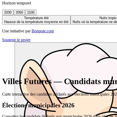
Horizon temporel
2030
2050
2100
Température été
Nuits tropic
Hausse de la température moyenne en été
Nuits où la température ne 
Une initiative par
Bonpote.com
Soutenir le projet
Villes Futures — Candidats muni
Carte interactive des candidats déclarés aux élections municipales 20
Élections municipales 2026
Consultez les candidats déclarés aux municipales 2026 dans plus de 34 0