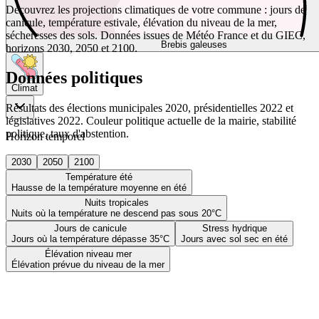
Découvrez les projections climatiques de votre commune : jours de
canicule, température estivale, élévation du niveau de la mer,
sécheresses des sols. Données issues de Météo France et du GIEC,
Brebis galeuses
horizons 2030, 2050 et 2100.
Données politiques
Climat
Résultats des élections municipales 2020, présidentielles 2022 et
législatives 2022. Couleur politique actuelle de la mairie, stabilité
politique, taux d'abstention.
Horizon temporel
2030
2050
2100
Température été
Hausse de la température moyenne en été
Nuits tropicales
Nuits où la température ne descend pas sous 20°C
Jours de canicule
Stress hydrique
Jours où la température dépasse 35°C
Jours avec sol sec en été
Élévation niveau mer
Élévation prévue du niveau de la mer