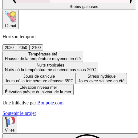
Brebis galeuses
Climat
Horizon temporel
2030
2050
2100
Température été
Hausse de la température moyenne en été
Nuits tropicales
Nuits où la température ne descend pas sous 20°C
Jours de canicule
Stress hydrique
Jours où la température dépasse 35°C
Jours avec sol sec en été
Élévation niveau mer
Élévation prévue du niveau de la mer
Une initiative par
Bonpote.com
Soutenir le projet
Villes