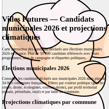
Villes Futures — Candidats
municipales 2026 et projections
climatiques
Carte interactive des candidats déclarés aux élections municipales
2026 en France. Plus de 50 000 candidats référencés avec leurs
programmes, sites de campagne et étiquettes politiques.
Élections municipales 2026
Consultez les candidats déclarés aux municipales 2026 dans plus de
34 000 communes françaises. Filtrez par couleur politique (gauche,
centre, droite, écologistes, extrême-droite), par profil territorial
(urbain, périurbain, rural) et par taille de commune.
Projections climatiques par commune