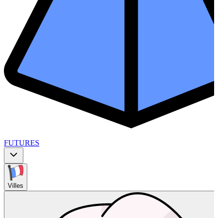
FUTURES
Villes