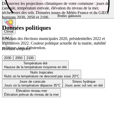
Découvrez les projections climatiques de votre commune : jours de
canicule, température estivale, élévation du niveau de la mer,
sécheresses des sols. Données issues de Météo France et du GIEC,
Brebis galeuses
horizons 2030, 2050 et 2100.
Données politiques
Climat
Résultats des élections municipales 2020, présidentielles 2022 et
législatives 2022. Couleur politique actuelle de la mairie, stabilité
politique, taux d'abstention.
Horizon temporel
2030
2050
2100
Température été
Hausse de la température moyenne en été
Nuits tropicales
Nuits où la température ne descend pas sous 20°C
Jours de canicule
Stress hydrique
Jours où la température dépasse 35°C
Jours avec sol sec en été
Élévation niveau mer
Élévation prévue du niveau de la mer