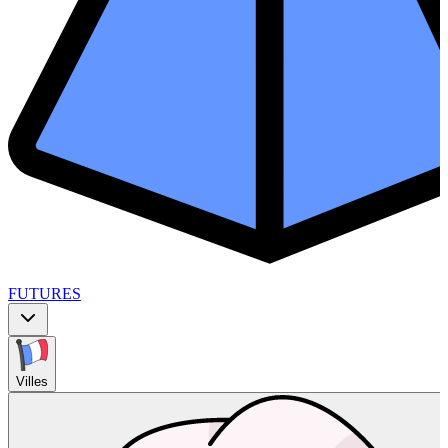
FUTURES
Villes