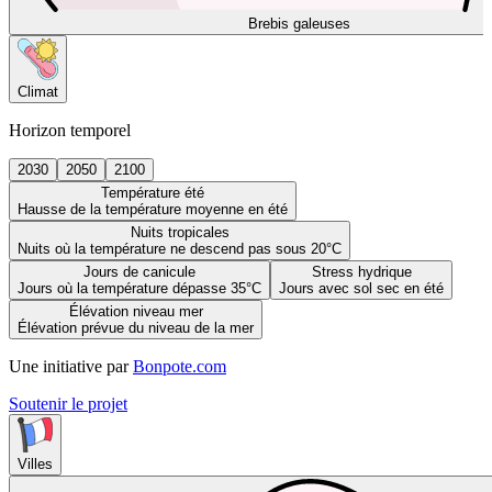
Brebis galeuses
Climat
Horizon temporel
2030
2050
2100
Température été
Hausse de la température moyenne en été
Nuits tropicales
Nuits où la température ne descend pas sous 20°C
Jours de canicule
Stress hydrique
Jours où la température dépasse 35°C
Jours avec sol sec en été
Élévation niveau mer
Élévation prévue du niveau de la mer
Une initiative par
Bonpote.com
Soutenir le projet
Villes