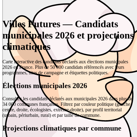
Villes Futures — Candidats
municipales 2026 et projections
climatiques
Carte interactive des candidats déclarés aux élections municipales
2026 en France. Plus de 50 000 candidats référencés avec leurs
programmes, sites de campagne et étiquettes politiques.
Élections municipales 2026
Consultez les candidats déclarés aux municipales 2026 dans plus de
34 000 communes françaises. Filtrez par couleur politique (gauche,
centre, droite, écologistes, extrême-droite), par profil territorial
(urbain, périurbain, rural) et par taille de commune.
Projections climatiques par commune