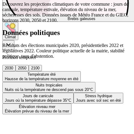
Découvrez les projections climatiques de votre commune : jours de
canicule, température estivale, élévation du niveau de la mer,
sécheresses des sols. Données issues de Météo France et du GIEC,
Brebis galeuses
horizons 2030, 2050 et 2100.
Données politiques
Climat
Résultats des élections municipales 2020, présidentielles 2022 et
législatives 2022. Couleur politique actuelle de la mairie, stabilité
politique, taux d'abstention.
Horizon temporel
2030
2050
2100
Température été
Hausse de la température moyenne en été
Nuits tropicales
Nuits où la température ne descend pas sous 20°C
Jours de canicule
Stress hydrique
Jours où la température dépasse 35°C
Jours avec sol sec en été
Élévation niveau mer
Élévation prévue du niveau de la mer