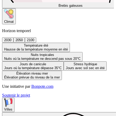
Brebis galeuses
Climat
Horizon temporel
2030
2050
2100
Température été
Hausse de la température moyenne en été
Nuits tropicales
Nuits où la température ne descend pas sous 20°C
Jours de canicule
Stress hydrique
Jours où la température dépasse 35°C
Jours avec sol sec en été
Élévation niveau mer
Élévation prévue du niveau de la mer
Une initiative par
Bonpote.com
Soutenir le projet
Villes