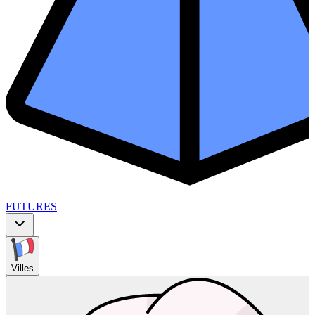
FUTURES
Villes