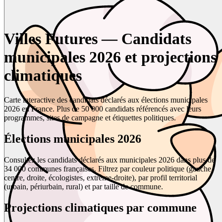
Villes Futures — Candidats
municipales 2026 et projections
climatiques
Carte interactive des candidats déclarés aux élections municipales
2026 en France. Plus de 50 000 candidats référencés avec leurs
programmes, sites de campagne et étiquettes politiques.
Élections municipales 2026
Consultez les candidats déclarés aux municipales 2026 dans plus de
34 000 communes françaises. Filtrez par couleur politique (gauche,
centre, droite, écologistes, extrême-droite), par profil territorial
(urbain, périurbain, rural) et par taille de commune.
Projections climatiques par commune