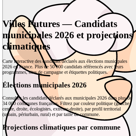
Villes Futures — Candidats
municipales 2026 et projections
climatiques
Carte interactive des candidats déclarés aux élections municipales
2026 en France. Plus de 50 000 candidats référencés avec leurs
programmes, sites de campagne et étiquettes politiques.
Élections municipales 2026
Consultez les candidats déclarés aux municipales 2026 dans plus de
34 000 communes françaises. Filtrez par couleur politique (gauche,
centre, droite, écologistes, extrême-droite), par profil territorial
(urbain, périurbain, rural) et par taille de commune.
Projections climatiques par commune