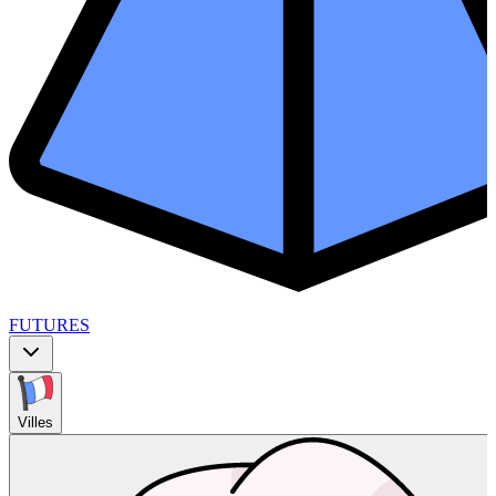
FUTURES
Villes