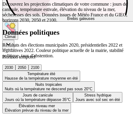
Découvrez les projections climatiques de votre commune : jours de
canicule, température estivale, élévation du niveau de la mer,
sécheresses des sols. Données issues de Météo France et du GIEC,
Brebis galeuses
horizons 2030, 2050 et 2100.
Données politiques
Climat
Résultats des élections municipales 2020, présidentielles 2022 et
législatives 2022. Couleur politique actuelle de la mairie, stabilité
politique, taux d'abstention.
Horizon temporel
2030
2050
2100
Température été
Hausse de la température moyenne en été
Nuits tropicales
Nuits où la température ne descend pas sous 20°C
Jours de canicule
Stress hydrique
Jours où la température dépasse 35°C
Jours avec sol sec en été
Élévation niveau mer
Élévation prévue du niveau de la mer