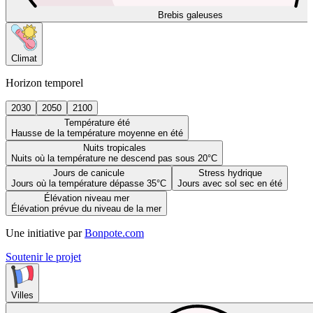
Brebis galeuses
Climat
Horizon temporel
2030
2050
2100
Température été
Hausse de la température moyenne en été
Nuits tropicales
Nuits où la température ne descend pas sous 20°C
Jours de canicule
Stress hydrique
Jours où la température dépasse 35°C
Jours avec sol sec en été
Élévation niveau mer
Élévation prévue du niveau de la mer
Une initiative par
Bonpote.com
Soutenir le projet
Villes