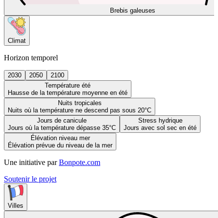
Brebis galeuses
Climat
Horizon temporel
2030
2050
2100
Température été
Hausse de la température moyenne en été
Nuits tropicales
Nuits où la température ne descend pas sous 20°C
Jours de canicule
Stress hydrique
Jours où la température dépasse 35°C
Jours avec sol sec en été
Élévation niveau mer
Élévation prévue du niveau de la mer
Une initiative par
Bonpote.com
Soutenir le projet
Villes