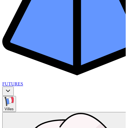
FUTURES
Villes