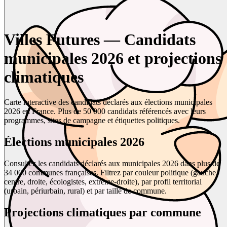
Villes Futures — Candidats
municipales 2026 et projections
climatiques
Carte interactive des candidats déclarés aux élections municipales
2026 en France. Plus de 50 000 candidats référencés avec leurs
programmes, sites de campagne et étiquettes politiques.
Élections municipales 2026
Consultez les candidats déclarés aux municipales 2026 dans plus de
34 000 communes françaises. Filtrez par couleur politique (gauche,
centre, droite, écologistes, extrême-droite), par profil territorial
(urbain, périurbain, rural) et par taille de commune.
Projections climatiques par commune