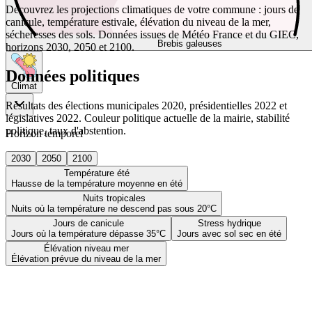
Découvrez les projections climatiques de votre commune : jours de
canicule, température estivale, élévation du niveau de la mer,
sécheresses des sols. Données issues de Météo France et du GIEC,
Brebis galeuses
horizons 2030, 2050 et 2100.
Données politiques
Climat
Résultats des élections municipales 2020, présidentielles 2022 et
législatives 2022. Couleur politique actuelle de la mairie, stabilité
politique, taux d'abstention.
Horizon temporel
2030
2050
2100
Température été
Hausse de la température moyenne en été
Nuits tropicales
Nuits où la température ne descend pas sous 20°C
Jours de canicule
Stress hydrique
Jours où la température dépasse 35°C
Jours avec sol sec en été
Élévation niveau mer
Élévation prévue du niveau de la mer