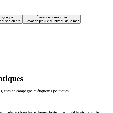
 hydrique
Élévation niveau mer
sol sec en été
Élévation prévue du niveau de la mer
atiques
 sites de campagne et étiquettes politiques.
oite, écologistes, extrême-droite), par profil territorial (urbain,