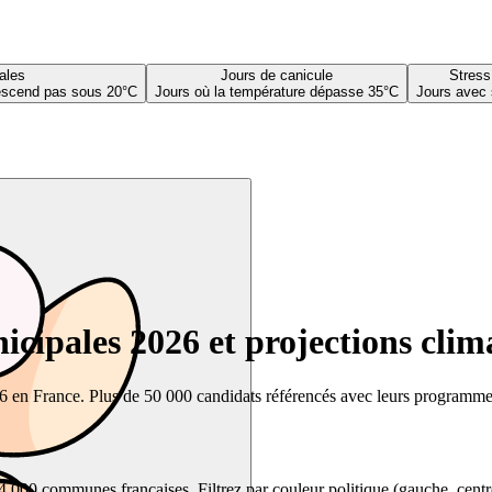
ales
Jours de canicule
Stress
descend pas sous 20°C
Jours où la température dépasse 35°C
Jours avec 
cipales 2026 et projections clim
26 en France. Plus de 50 000 candidats référencés avec leurs programmes,
00 communes françaises. Filtrez par couleur politique (gauche, centre, dr