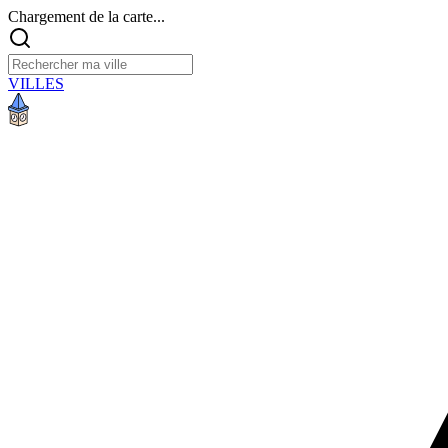
Chargement de la carte...
VILLES