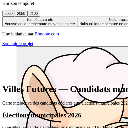
Horizon temporel
2030
2050
2100
Température été
Nuits tropic
Hausse de la température moyenne en été
Nuits où la température ne 
Une initiative par
Bonpote.com
Soutenir le projet
Villes Futures — Candidats muni
Carte interactive des candidats déclarés aux élections municipales 20
Élections municipales 2026
Consultez les candidats déclarés aux municipales 2026 dans plus de 34 0