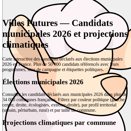
Villes Futures — Candidats
municipales 2026 et projections
climatiques
Carte interactive des candidats déclarés aux élections municipales
2026 en France. Plus de 50 000 candidats référencés avec leurs
programmes, sites de campagne et étiquettes politiques.
Élections municipales 2026
Consultez les candidats déclarés aux municipales 2026 dans plus de
34 000 communes françaises. Filtrez par couleur politique (gauche,
centre, droite, écologistes, extrême-droite), par profil territorial
(urbain, périurbain, rural) et par taille de commune.
Projections climatiques par commune