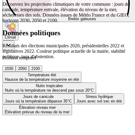
Découvrez les projections climatiques de votre commune : jours de
canicule, température estivale, élévation du niveau de la mer,
sécheresses des sols. Données issues de Météo France et du GIEC,
Brebis galeuses
horizons 2030, 2050 et 2100.
Données politiques
Climat
Résultats des élections municipales 2020, présidentielles 2022 et
législatives 2022. Couleur politique actuelle de la mairie, stabilité
politique, taux d'abstention.
Horizon temporel
2030
2050
2100
Température été
Hausse de la température moyenne en été
Nuits tropicales
Nuits où la température ne descend pas sous 20°C
Jours de canicule
Stress hydrique
Jours où la température dépasse 35°C
Jours avec sol sec en été
Élévation niveau mer
Élévation prévue du niveau de la mer