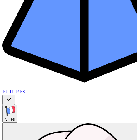
FUTURES
Villes