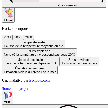
Brebis galeuses
Climat
Horizon temporel
2030
2050
2100
Température été
Hausse de la température moyenne en été
Nuits tropicales
Nuits où la température ne descend pas sous 20°C
Jours de canicule
Stress hydrique
Jours où la température dépasse 35°C
Jours avec sol sec en été
Élévation niveau mer
Élévation prévue du niveau de la mer
Une initiative par
Bonpote.com
Soutenir le projet
Villes