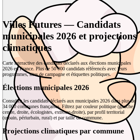
Villes Futures — Candidats
municipales 2026 et projections
climatiques
Carte interactive des candidats déclarés aux élections municipales
2026 en France. Plus de 50 000 candidats référencés avec leurs
programmes, sites de campagne et étiquettes politiques.
Élections municipales 2026
Consultez les candidats déclarés aux municipales 2026 dans plus de
34 000 communes françaises. Filtrez par couleur politique (gauche,
centre, droite, écologistes, extrême-droite), par profil territorial
(urbain, périurbain, rural) et par taille de commune.
Projections climatiques par commune