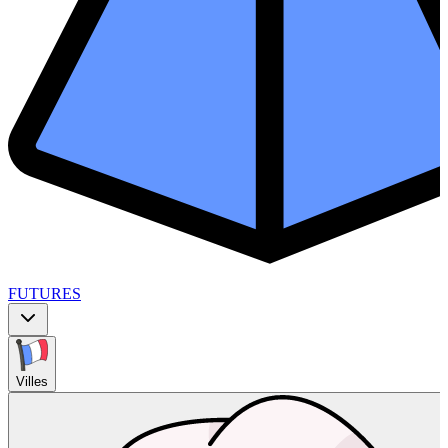
FUTURES
Villes