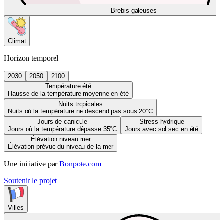
Brebis galeuses
Climat
Horizon temporel
2030
2050
2100
Température été
Hausse de la température moyenne en été
Nuits tropicales
Nuits où la température ne descend pas sous 20°C
Jours de canicule
Stress hydrique
Jours où la température dépasse 35°C
Jours avec sol sec en été
Élévation niveau mer
Élévation prévue du niveau de la mer
Une initiative par
Bonpote.com
Soutenir le projet
Villes