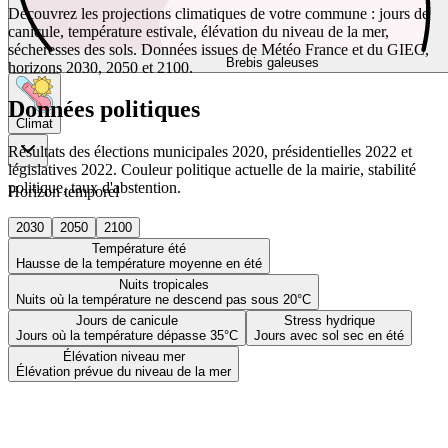
Découvrez les projections climatiques de votre commune : jours de
canicule, température estivale, élévation du niveau de la mer,
sécheresses des sols. Données issues de Météo France et du GIEC,
Brebis galeuses
horizons 2030, 2050 et 2100.
Données politiques
Climat
Résultats des élections municipales 2020, présidentielles 2022 et
législatives 2022. Couleur politique actuelle de la mairie, stabilité
politique, taux d'abstention.
Horizon temporel
2030
2050
2100
Température été
Hausse de la température moyenne en été
Nuits tropicales
Nuits où la température ne descend pas sous 20°C
Jours de canicule
Stress hydrique
Jours où la température dépasse 35°C
Jours avec sol sec en été
Élévation niveau mer
Élévation prévue du niveau de la mer