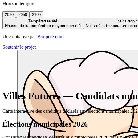
Horizon temporel
2030
2050
2100
Température été
Nuits tropic
Hausse de la température moyenne en été
Nuits où la température ne 
Une initiative par
Bonpote.com
Soutenir le projet
Villes Futures — Candidats muni
Carte interactive des candidats déclarés aux élections municipales 20
Élections municipales 2026
Consultez les candidats déclarés aux municipales 2026 dans plus de 34 0