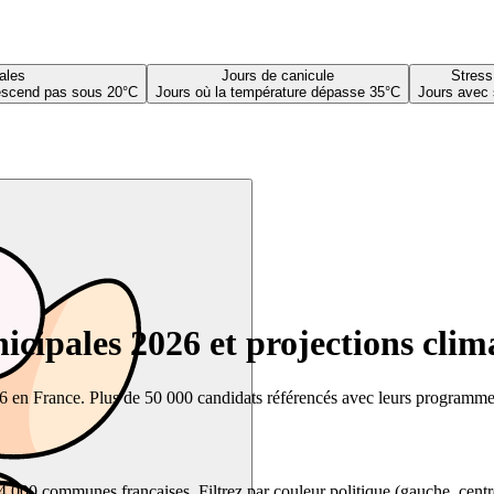
ales
Jours de canicule
Stress
descend pas sous 20°C
Jours où la température dépasse 35°C
Jours avec 
cipales 2026 et projections clim
26 en France. Plus de 50 000 candidats référencés avec leurs programmes,
00 communes françaises. Filtrez par couleur politique (gauche, centre, dr