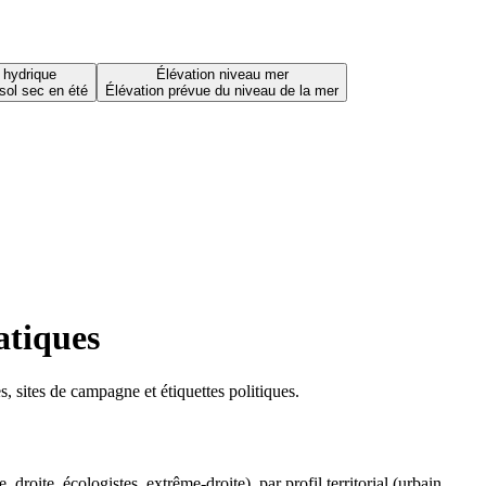
 hydrique
Élévation niveau mer
sol sec en été
Élévation prévue du niveau de la mer
atiques
 sites de campagne et étiquettes politiques.
oite, écologistes, extrême-droite), par profil territorial (urbain,