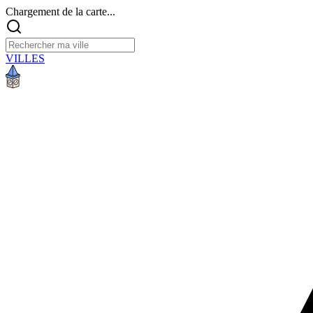
Chargement de la carte...
VILLES