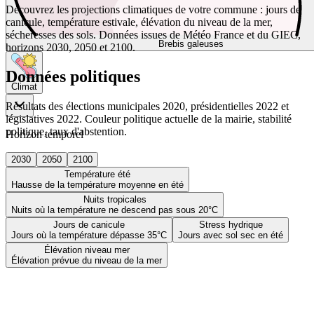
Découvrez les projections climatiques de votre commune : jours de
canicule, température estivale, élévation du niveau de la mer,
sécheresses des sols. Données issues de Météo France et du GIEC,
Brebis galeuses
horizons 2030, 2050 et 2100.
Données politiques
Climat
Résultats des élections municipales 2020, présidentielles 2022 et
législatives 2022. Couleur politique actuelle de la mairie, stabilité
politique, taux d'abstention.
Horizon temporel
2030
2050
2100
Température été
Hausse de la température moyenne en été
Nuits tropicales
Nuits où la température ne descend pas sous 20°C
Jours de canicule
Stress hydrique
Jours où la température dépasse 35°C
Jours avec sol sec en été
Élévation niveau mer
Élévation prévue du niveau de la mer