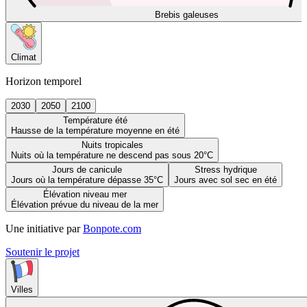
Brebis galeuses
Climat
Horizon temporel
2030
2050
2100
Température été
Hausse de la température moyenne en été
Nuits tropicales
Nuits où la température ne descend pas sous 20°C
Jours de canicule
Stress hydrique
Jours où la température dépasse 35°C
Jours avec sol sec en été
Élévation niveau mer
Élévation prévue du niveau de la mer
Une initiative par
Bonpote.com
Soutenir le projet
Villes