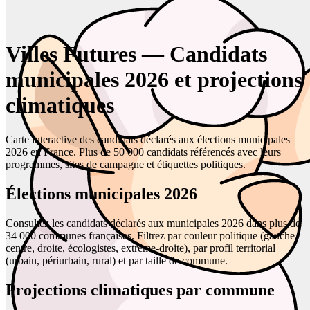
Villes Futures — Candidats
municipales 2026 et projections
climatiques
Carte interactive des candidats déclarés aux élections municipales
2026 en France. Plus de 50 000 candidats référencés avec leurs
programmes, sites de campagne et étiquettes politiques.
Élections municipales 2026
Consultez les candidats déclarés aux municipales 2026 dans plus de
34 000 communes françaises. Filtrez par couleur politique (gauche,
centre, droite, écologistes, extrême-droite), par profil territorial
(urbain, périurbain, rural) et par taille de commune.
Projections climatiques par commune