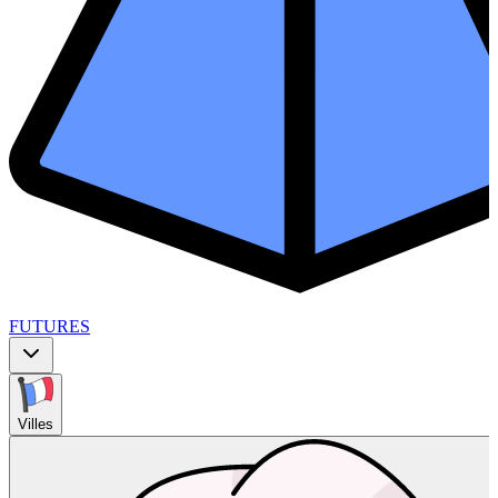
FUTURES
Villes