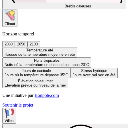
Brebis galeuses
Climat
Horizon temporel
2030
2050
2100
Température été
Hausse de la température moyenne en été
Nuits tropicales
Nuits où la température ne descend pas sous 20°C
Jours de canicule
Stress hydrique
Jours où la température dépasse 35°C
Jours avec sol sec en été
Élévation niveau mer
Élévation prévue du niveau de la mer
Une initiative par
Bonpote.com
Soutenir le projet
Villes