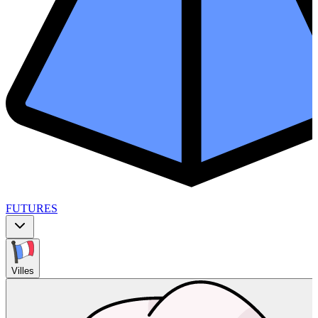
FUTURES
Villes