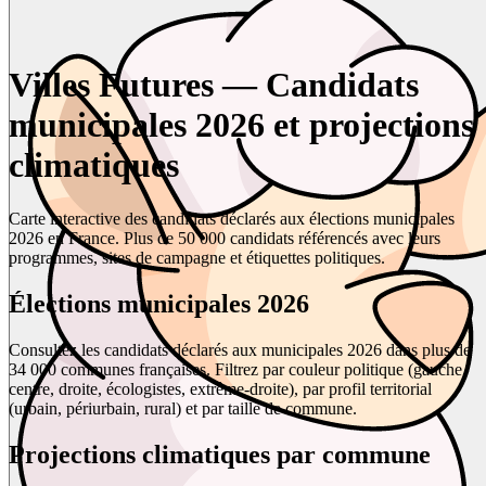
Villes Futures — Candidats
municipales 2026 et projections
climatiques
Carte interactive des candidats déclarés aux élections municipales
2026 en France. Plus de 50 000 candidats référencés avec leurs
programmes, sites de campagne et étiquettes politiques.
Élections municipales 2026
Consultez les candidats déclarés aux municipales 2026 dans plus de
34 000 communes françaises. Filtrez par couleur politique (gauche,
centre, droite, écologistes, extrême-droite), par profil territorial
(urbain, périurbain, rural) et par taille de commune.
Projections climatiques par commune