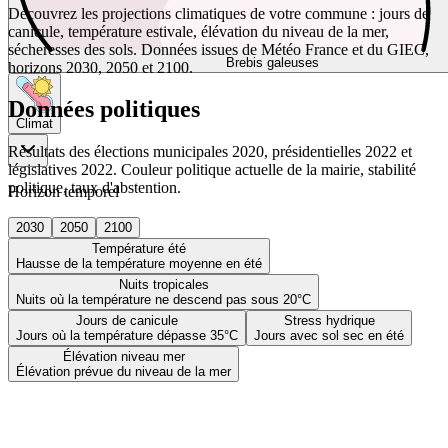
Découvrez les projections climatiques de votre commune : jours de
canicule, température estivale, élévation du niveau de la mer,
sécheresses des sols. Données issues de Météo France et du GIEC,
Brebis galeuses
horizons 2030, 2050 et 2100.
Données politiques
Climat
Résultats des élections municipales 2020, présidentielles 2022 et
législatives 2022. Couleur politique actuelle de la mairie, stabilité
politique, taux d'abstention.
Horizon temporel
2030
2050
2100
Température été
Hausse de la température moyenne en été
Nuits tropicales
Nuits où la température ne descend pas sous 20°C
Jours de canicule
Stress hydrique
Jours où la température dépasse 35°C
Jours avec sol sec en été
Élévation niveau mer
Élévation prévue du niveau de la mer