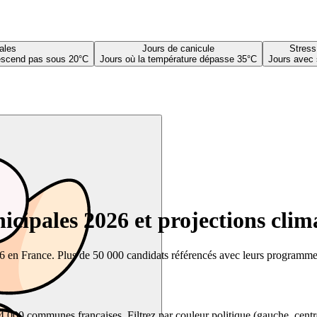
ales
Jours de canicule
Stress
descend pas sous 20°C
Jours où la température dépasse 35°C
Jours avec 
cipales 2026 et projections clim
26 en France. Plus de 50 000 candidats référencés avec leurs programmes,
00 communes françaises. Filtrez par couleur politique (gauche, centre, dr