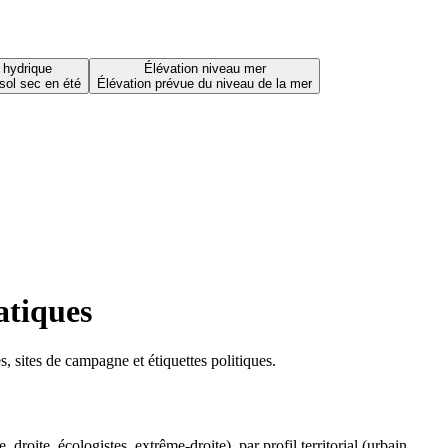
 hydrique
Élévation niveau mer
sol sec en été
Élévation prévue du niveau de la mer
atiques
 sites de campagne et étiquettes politiques.
oite, écologistes, extrême-droite), par profil territorial (urbain,