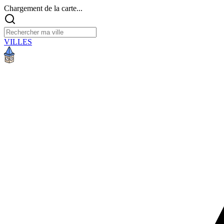
Chargement de la carte...
VILLES