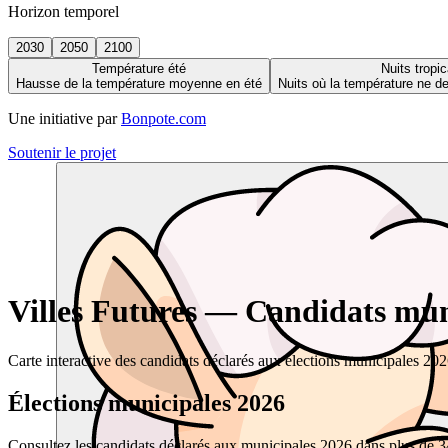
Horizon temporel
2030
2050
2100
Température été
Nuits tropic
Hausse de la température moyenne en été
Nuits où la température ne 
Une initiative par
Bonpote.com
Soutenir le projet
Villes Futures — Candidats muni
Carte interactive des candidats déclarés aux élections municipales 20
Élections municipales 2026
Consultez les candidats déclarés aux municipales 2026 dans plus de 34 0