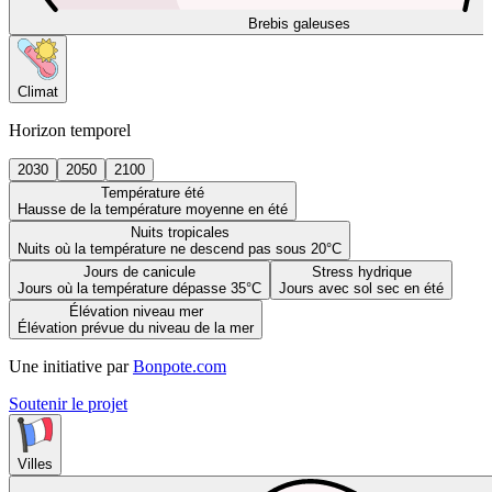
Brebis galeuses
Climat
Horizon temporel
2030
2050
2100
Température été
Hausse de la température moyenne en été
Nuits tropicales
Nuits où la température ne descend pas sous 20°C
Jours de canicule
Stress hydrique
Jours où la température dépasse 35°C
Jours avec sol sec en été
Élévation niveau mer
Élévation prévue du niveau de la mer
Une initiative par
Bonpote.com
Soutenir le projet
Villes