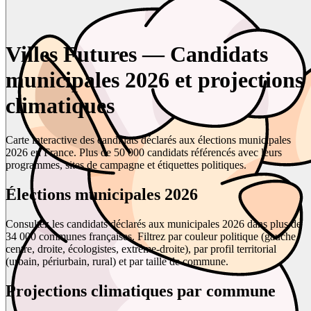
Villes Futures — Candidats
municipales 2026 et projections
climatiques
Carte interactive des candidats déclarés aux élections municipales
2026 en France. Plus de 50 000 candidats référencés avec leurs
programmes, sites de campagne et étiquettes politiques.
Élections municipales 2026
Consultez les candidats déclarés aux municipales 2026 dans plus de
34 000 communes françaises. Filtrez par couleur politique (gauche,
centre, droite, écologistes, extrême-droite), par profil territorial
(urbain, périurbain, rural) et par taille de commune.
Projections climatiques par commune