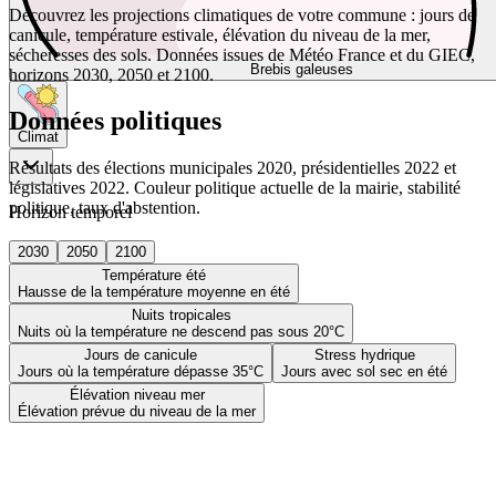
Découvrez les projections climatiques de votre commune : jours de
canicule, température estivale, élévation du niveau de la mer,
sécheresses des sols. Données issues de Météo France et du GIEC,
Brebis galeuses
horizons 2030, 2050 et 2100.
Données politiques
Climat
Résultats des élections municipales 2020, présidentielles 2022 et
législatives 2022. Couleur politique actuelle de la mairie, stabilité
politique, taux d'abstention.
Horizon temporel
2030
2050
2100
Température été
Hausse de la température moyenne en été
Nuits tropicales
Nuits où la température ne descend pas sous 20°C
Jours de canicule
Stress hydrique
Jours où la température dépasse 35°C
Jours avec sol sec en été
Élévation niveau mer
Élévation prévue du niveau de la mer