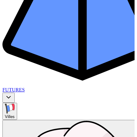
FUTURES
Villes