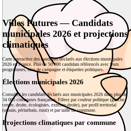
Villes Futures — Candidats
municipales 2026 et projections
climatiques
Carte interactive des candidats déclarés aux élections municipales
2026 en France. Plus de 50 000 candidats référencés avec leurs
programmes, sites de campagne et étiquettes politiques.
Élections municipales 2026
Consultez les candidats déclarés aux municipales 2026 dans plus de
34 000 communes françaises. Filtrez par couleur politique (gauche,
centre, droite, écologistes, extrême-droite), par profil territorial
(urbain, périurbain, rural) et par taille de commune.
Projections climatiques par commune