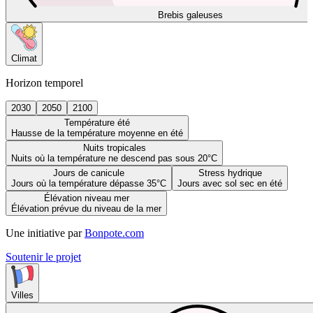
Brebis galeuses
Climat
Horizon temporel
2030
2050
2100
Température été
Hausse de la température moyenne en été
Nuits tropicales
Nuits où la température ne descend pas sous 20°C
Jours de canicule
Stress hydrique
Jours où la température dépasse 35°C
Jours avec sol sec en été
Élévation niveau mer
Élévation prévue du niveau de la mer
Une initiative par
Bonpote.com
Soutenir le projet
Villes