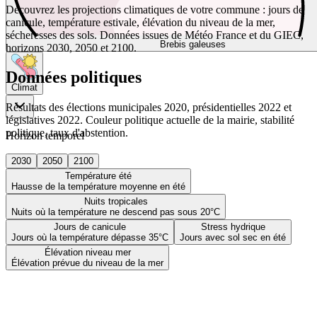
Découvrez les projections climatiques de votre commune : jours de
canicule, température estivale, élévation du niveau de la mer,
sécheresses des sols. Données issues de Météo France et du GIEC,
Brebis galeuses
horizons 2030, 2050 et 2100.
Données politiques
Climat
Résultats des élections municipales 2020, présidentielles 2022 et
législatives 2022. Couleur politique actuelle de la mairie, stabilité
politique, taux d'abstention.
Horizon temporel
2030
2050
2100
Température été
Hausse de la température moyenne en été
Nuits tropicales
Nuits où la température ne descend pas sous 20°C
Jours de canicule
Stress hydrique
Jours où la température dépasse 35°C
Jours avec sol sec en été
Élévation niveau mer
Élévation prévue du niveau de la mer