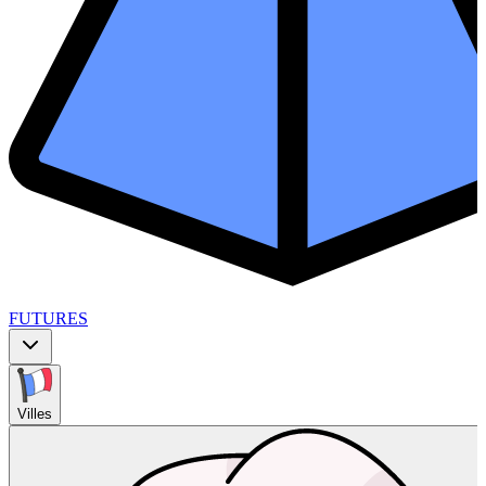
FUTURES
Villes