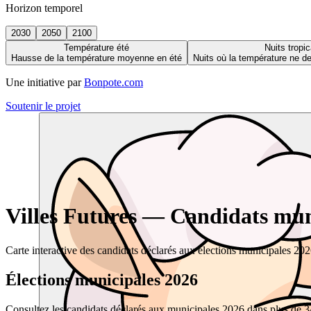
Horizon temporel
2030
2050
2100
Température été
Nuits tropic
Hausse de la température moyenne en été
Nuits où la température ne 
Une initiative par
Bonpote.com
Soutenir le projet
Villes Futures — Candidats muni
Carte interactive des candidats déclarés aux élections municipales 20
Élections municipales 2026
Consultez les candidats déclarés aux municipales 2026 dans plus de 34 0