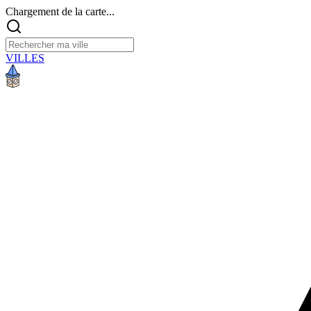
Chargement de la carte...
VILLES