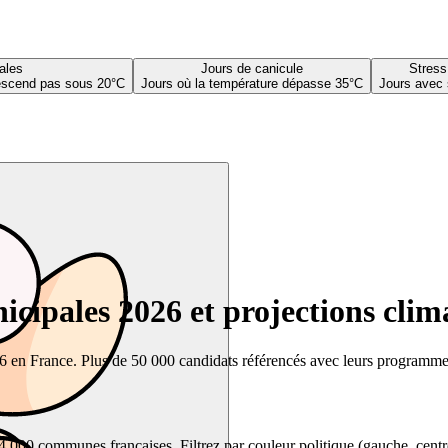
ales
Jours de canicule
Stress
descend pas sous 20°C
Jours où la température dépasse 35°C
Jours avec 
cipales 2026 et projections clim
26 en France. Plus de 50 000 candidats référencés avec leurs programmes,
00 communes françaises. Filtrez par couleur politique (gauche, centre, dr