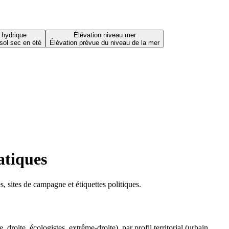
 hydrique
Élévation niveau mer
sol sec en été
Élévation prévue du niveau de la mer
atiques
 sites de campagne et étiquettes politiques.
oite, écologistes, extrême-droite), par profil territorial (urbain,