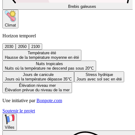
Brebis galeuses
Climat
Horizon temporel
2030
2050
2100
Température été
Hausse de la température moyenne en été
Nuits tropicales
Nuits où la température ne descend pas sous 20°C
Jours de canicule
Stress hydrique
Jours où la température dépasse 35°C
Jours avec sol sec en été
Élévation niveau mer
Élévation prévue du niveau de la mer
Une initiative par
Bonpote.com
Soutenir le projet
Villes