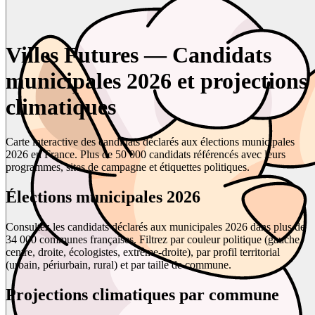
Villes Futures — Candidats
municipales 2026 et projections
climatiques
Carte interactive des candidats déclarés aux élections municipales
2026 en France. Plus de 50 000 candidats référencés avec leurs
programmes, sites de campagne et étiquettes politiques.
Élections municipales 2026
Consultez les candidats déclarés aux municipales 2026 dans plus de
34 000 communes françaises. Filtrez par couleur politique (gauche,
centre, droite, écologistes, extrême-droite), par profil territorial
(urbain, périurbain, rural) et par taille de commune.
Projections climatiques par commune