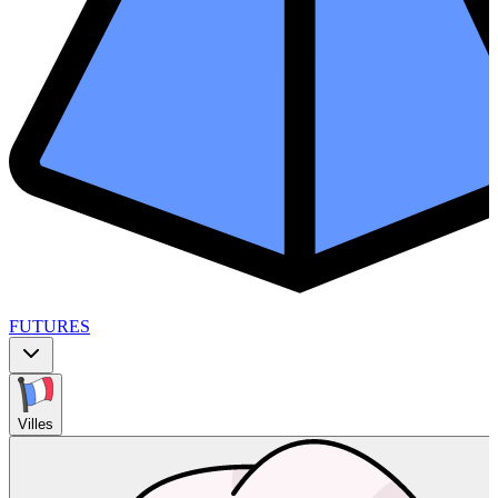
FUTURES
Villes