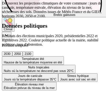
Découvrez les projections climatiques de votre commune : jours de
canicule, température estivale, élévation du niveau de la mer,
sécheresses des sols. Données issues de Météo France et du GIEC,
Brebis galeuses
horizons 2030, 2050 et 2100.
Données politiques
Climat
Résultats des élections municipales 2020, présidentielles 2022 et
législatives 2022. Couleur politique actuelle de la mairie, stabilité
politique, taux d'abstention.
Horizon temporel
2030
2050
2100
Température été
Hausse de la température moyenne en été
Nuits tropicales
Nuits où la température ne descend pas sous 20°C
Jours de canicule
Stress hydrique
Jours où la température dépasse 35°C
Jours avec sol sec en été
Élévation niveau mer
Élévation prévue du niveau de la mer