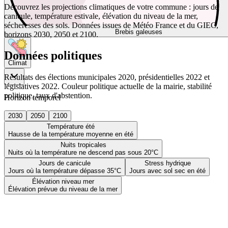
Découvrez les projections climatiques de votre commune : jours de
canicule, température estivale, élévation du niveau de la mer,
sécheresses des sols. Données issues de Météo France et du GIEC,
Brebis galeuses
horizons 2030, 2050 et 2100.
Données politiques
Climat
Résultats des élections municipales 2020, présidentielles 2022 et
législatives 2022. Couleur politique actuelle de la mairie, stabilité
politique, taux d'abstention.
Horizon temporel
2030
2050
2100
Température été
Hausse de la température moyenne en été
Nuits tropicales
Nuits où la température ne descend pas sous 20°C
Jours de canicule
Stress hydrique
Jours où la température dépasse 35°C
Jours avec sol sec en été
Élévation niveau mer
Élévation prévue du niveau de la mer