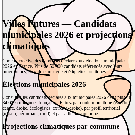
Villes Futures — Candidats
municipales 2026 et projections
climatiques
Carte interactive des candidats déclarés aux élections municipales
2026 en France. Plus de 50 000 candidats référencés avec leurs
programmes, sites de campagne et étiquettes politiques.
Élections municipales 2026
Consultez les candidats déclarés aux municipales 2026 dans plus de
34 000 communes françaises. Filtrez par couleur politique (gauche,
centre, droite, écologistes, extrême-droite), par profil territorial
(urbain, périurbain, rural) et par taille de commune.
Projections climatiques par commune