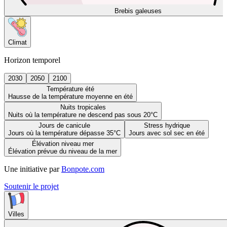
Brebis galeuses
Climat
Horizon temporel
2030
2050
2100
Température été
Hausse de la température moyenne en été
Nuits tropicales
Nuits où la température ne descend pas sous 20°C
Jours de canicule
Stress hydrique
Jours où la température dépasse 35°C
Jours avec sol sec en été
Élévation niveau mer
Élévation prévue du niveau de la mer
Une initiative par
Bonpote.com
Soutenir le projet
Villes