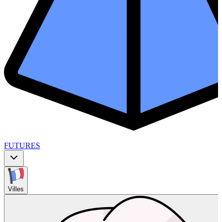
FUTURES
Villes