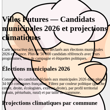
Villes Futures — Candidats
municipales 2026 et projections
climatiques
Carte interactive des candidats déclarés aux élections municipales
2026 en France. Plus de 50 000 candidats référencés avec leurs
programmes, sites de campagne et étiquettes politiques.
Élections municipales 2026
Consultez les candidats déclarés aux municipales 2026 dans plus de
34 000 communes françaises. Filtrez par couleur politique (gauche,
centre, droite, écologistes, extrême-droite), par profil territorial
(urbain, périurbain, rural) et par taille de commune.
Projections climatiques par commune