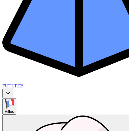
FUTURES
Villes