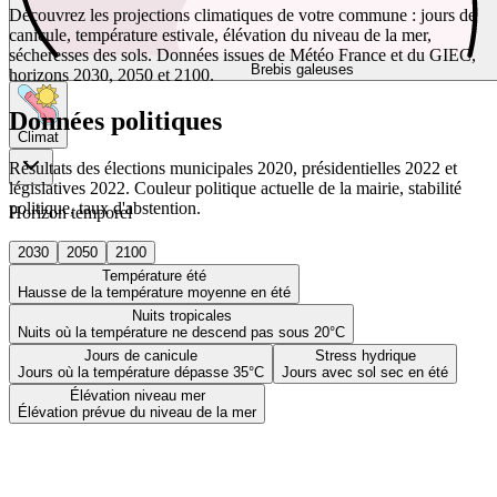
Découvrez les projections climatiques de votre commune : jours de
canicule, température estivale, élévation du niveau de la mer,
sécheresses des sols. Données issues de Météo France et du GIEC,
Brebis galeuses
horizons 2030, 2050 et 2100.
Données politiques
Climat
Résultats des élections municipales 2020, présidentielles 2022 et
législatives 2022. Couleur politique actuelle de la mairie, stabilité
politique, taux d'abstention.
Horizon temporel
2030
2050
2100
Température été
Hausse de la température moyenne en été
Nuits tropicales
Nuits où la température ne descend pas sous 20°C
Jours de canicule
Stress hydrique
Jours où la température dépasse 35°C
Jours avec sol sec en été
Élévation niveau mer
Élévation prévue du niveau de la mer