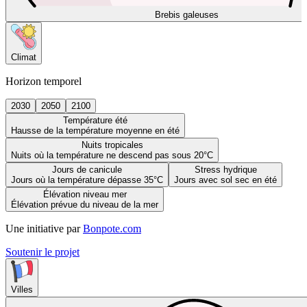
Brebis galeuses
Climat
Horizon temporel
2030
2050
2100
Température été
Hausse de la température moyenne en été
Nuits tropicales
Nuits où la température ne descend pas sous 20°C
Jours de canicule
Stress hydrique
Jours où la température dépasse 35°C
Jours avec sol sec en été
Élévation niveau mer
Élévation prévue du niveau de la mer
Une initiative par
Bonpote.com
Soutenir le projet
Villes