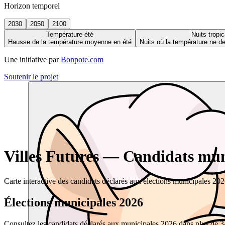
Horizon temporel
2030
2050
2100
Température été
Nuits tropic
Hausse de la température moyenne en été
Nuits où la température ne 
Une initiative par
Bonpote.com
Soutenir le projet
Villes Futures — Candidats muni
Carte interactive des candidats déclarés aux élections municipales 20
Élections municipales 2026
Consultez les candidats déclarés aux municipales 2026 dans plus de 34 0