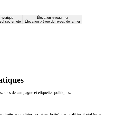
 hydrique
Élévation niveau mer
sol sec en été
Élévation prévue du niveau de la mer
atiques
 sites de campagne et étiquettes politiques.
oite, écologistes, extrême-droite), par profil territorial (urbain,