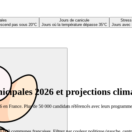
ales
Jours de canicule
Stress
descend pas sous 20°C
Jours où la température dépasse 35°C
Jours avec 
cipales 2026 et projections clim
26 en France. Plus de 50 000 candidats référencés avec leurs programmes,
00 communes françaises. Filtrez par couleur politique (gauche, centre, dr