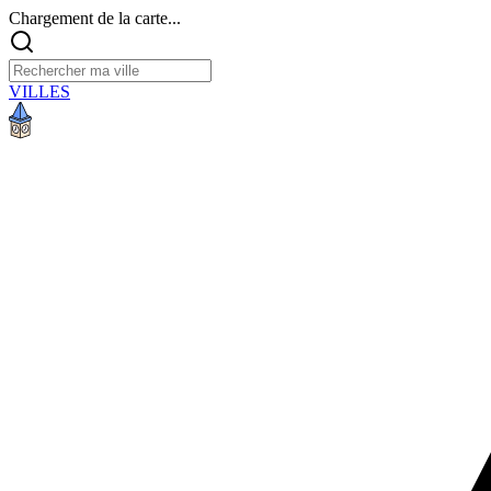
Chargement de la carte...
VILLES