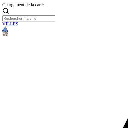
Chargement de la carte...
VILLES