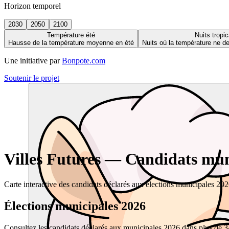
Horizon temporel
2030
2050
2100
Température été
Nuits tropic
Hausse de la température moyenne en été
Nuits où la température ne 
Une initiative par
Bonpote.com
Soutenir le projet
Villes Futures — Candidats muni
Carte interactive des candidats déclarés aux élections municipales 20
Élections municipales 2026
Consultez les candidats déclarés aux municipales 2026 dans plus de 34 0