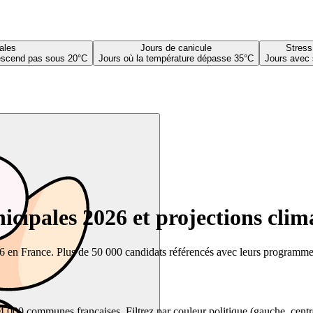
ales
Jours de canicule
Stress
descend pas sous 20°C
Jours où la température dépasse 35°C
Jours avec 
cipales 2026 et projections clim
26 en France. Plus de 50 000 candidats référencés avec leurs programmes,
00 communes françaises. Filtrez par couleur politique (gauche, centre, dr