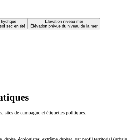
 hydrique
Élévation niveau mer
sol sec en été
Élévation prévue du niveau de la mer
atiques
 sites de campagne et étiquettes politiques.
oite, écologistes, extrême-droite), par profil territorial (urbain,