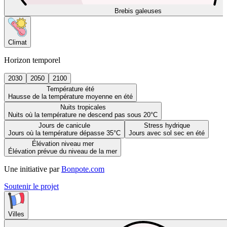
Brebis galeuses
Climat
Horizon temporel
2030
2050
2100
Température été
Hausse de la température moyenne en été
Nuits tropicales
Nuits où la température ne descend pas sous 20°C
Jours de canicule
Stress hydrique
Jours où la température dépasse 35°C
Jours avec sol sec en été
Élévation niveau mer
Élévation prévue du niveau de la mer
Une initiative par
Bonpote.com
Soutenir le projet
Villes