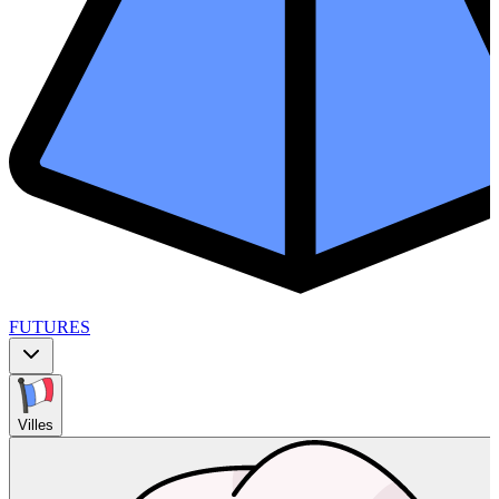
FUTURES
Villes