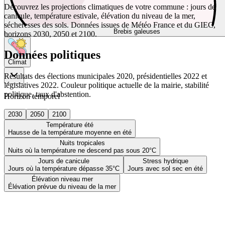
Découvrez les projections climatiques de votre commune : jours de
canicule, température estivale, élévation du niveau de la mer,
sécheresses des sols. Données issues de Météo France et du GIEC,
Brebis galeuses
horizons 2030, 2050 et 2100.
Données politiques
Climat
Résultats des élections municipales 2020, présidentielles 2022 et
législatives 2022. Couleur politique actuelle de la mairie, stabilité
politique, taux d'abstention.
Horizon temporel
2030
2050
2100
Température été
Hausse de la température moyenne en été
Nuits tropicales
Nuits où la température ne descend pas sous 20°C
Jours de canicule
Stress hydrique
Jours où la température dépasse 35°C
Jours avec sol sec en été
Élévation niveau mer
Élévation prévue du niveau de la mer