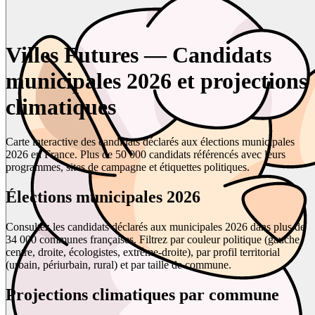
Villes Futures — Candidats
municipales 2026 et projections
climatiques
Carte interactive des candidats déclarés aux élections municipales
2026 en France. Plus de 50 000 candidats référencés avec leurs
programmes, sites de campagne et étiquettes politiques.
Élections municipales 2026
Consultez les candidats déclarés aux municipales 2026 dans plus de
34 000 communes françaises. Filtrez par couleur politique (gauche,
centre, droite, écologistes, extrême-droite), par profil territorial
(urbain, périurbain, rural) et par taille de commune.
Projections climatiques par commune