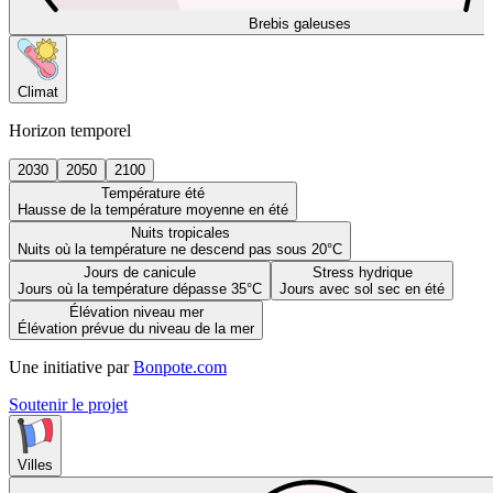
Brebis galeuses
Climat
Horizon temporel
2030
2050
2100
Température été
Hausse de la température moyenne en été
Nuits tropicales
Nuits où la température ne descend pas sous 20°C
Jours de canicule
Stress hydrique
Jours où la température dépasse 35°C
Jours avec sol sec en été
Élévation niveau mer
Élévation prévue du niveau de la mer
Une initiative par
Bonpote.com
Soutenir le projet
Villes