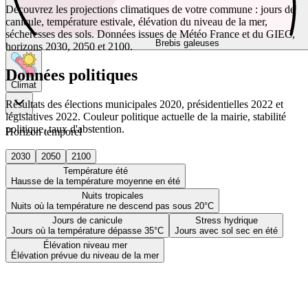
Découvrez les projections climatiques de votre commune : jours de
canicule, température estivale, élévation du niveau de la mer,
sécheresses des sols. Données issues de Météo France et du GIEC,
Brebis galeuses
horizons 2030, 2050 et 2100.
Données politiques
Climat
Résultats des élections municipales 2020, présidentielles 2022 et
législatives 2022. Couleur politique actuelle de la mairie, stabilité
politique, taux d'abstention.
Horizon temporel
2030
2050
2100
Température été
Hausse de la température moyenne en été
Nuits tropicales
Nuits où la température ne descend pas sous 20°C
Jours de canicule
Stress hydrique
Jours où la température dépasse 35°C
Jours avec sol sec en été
Élévation niveau mer
Élévation prévue du niveau de la mer