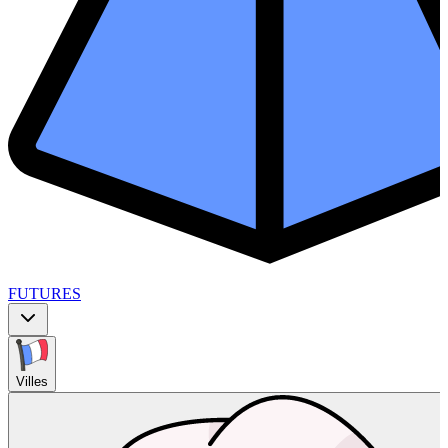
FUTURES
Villes