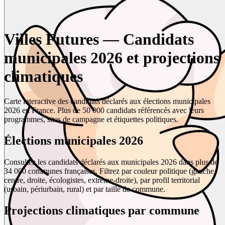
Villes Futures — Candidats
municipales 2026 et projections
climatiques
Carte interactive des candidats déclarés aux élections municipales
2026 en France. Plus de 50 000 candidats référencés avec leurs
programmes, sites de campagne et étiquettes politiques.
Élections municipales 2026
Consultez les candidats déclarés aux municipales 2026 dans plus de
34 000 communes françaises. Filtrez par couleur politique (gauche,
centre, droite, écologistes, extrême-droite), par profil territorial
(urbain, périurbain, rural) et par taille de commune.
Projections climatiques par commune