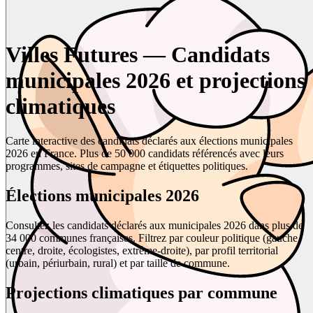
Villes Futures — Candidats
municipales 2026 et projections
climatiques
Carte interactive des candidats déclarés aux élections municipales
2026 en France. Plus de 50 000 candidats référencés avec leurs
programmes, sites de campagne et étiquettes politiques.
Élections municipales 2026
Consultez les candidats déclarés aux municipales 2026 dans plus de
34 000 communes françaises. Filtrez par couleur politique (gauche,
centre, droite, écologistes, extrême-droite), par profil territorial
(urbain, périurbain, rural) et par taille de commune.
Projections climatiques par commune