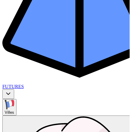
FUTURES
Villes