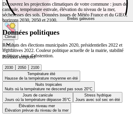
Découvrez les projections climatiques de votre commune : jours de
canicule, température estivale, élévation du niveau de la mer,
sécheresses des sols. Données issues de Météo France et du GIEC,
Brebis galeuses
horizons 2030, 2050 et 2100.
Données politiques
Climat
Résultats des élections municipales 2020, présidentielles 2022 et
législatives 2022. Couleur politique actuelle de la mairie, stabilité
politique, taux d'abstention.
Horizon temporel
2030
2050
2100
Température été
Hausse de la température moyenne en été
Nuits tropicales
Nuits où la température ne descend pas sous 20°C
Jours de canicule
Stress hydrique
Jours où la température dépasse 35°C
Jours avec sol sec en été
Élévation niveau mer
Élévation prévue du niveau de la mer