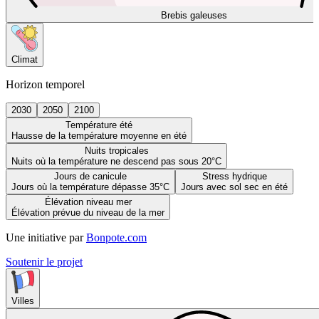
Brebis galeuses
Climat
Horizon temporel
2030
2050
2100
Température été
Hausse de la température moyenne en été
Nuits tropicales
Nuits où la température ne descend pas sous 20°C
Jours de canicule
Stress hydrique
Jours où la température dépasse 35°C
Jours avec sol sec en été
Élévation niveau mer
Élévation prévue du niveau de la mer
Une initiative par
Bonpote.com
Soutenir le projet
Villes