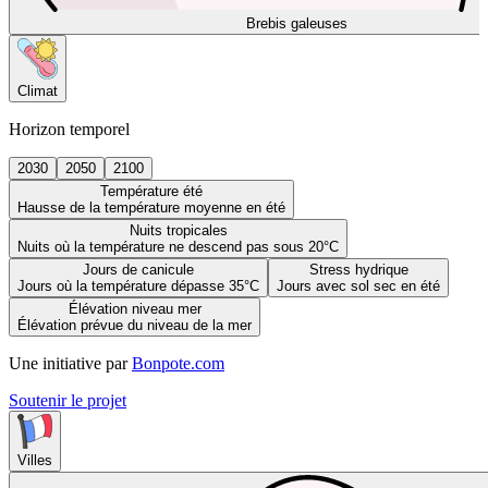
Brebis galeuses
Climat
Horizon temporel
2030
2050
2100
Température été
Hausse de la température moyenne en été
Nuits tropicales
Nuits où la température ne descend pas sous 20°C
Jours de canicule
Stress hydrique
Jours où la température dépasse 35°C
Jours avec sol sec en été
Élévation niveau mer
Élévation prévue du niveau de la mer
Une initiative par
Bonpote.com
Soutenir le projet
Villes