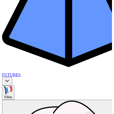
FUTURES
Villes