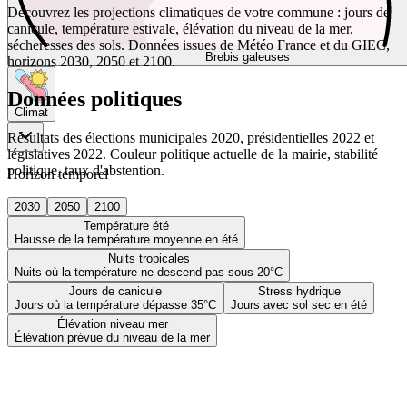
Découvrez les projections climatiques de votre commune : jours de
canicule, température estivale, élévation du niveau de la mer,
sécheresses des sols. Données issues de Météo France et du GIEC,
Brebis galeuses
horizons 2030, 2050 et 2100.
Données politiques
Climat
Résultats des élections municipales 2020, présidentielles 2022 et
législatives 2022. Couleur politique actuelle de la mairie, stabilité
politique, taux d'abstention.
Horizon temporel
2030
2050
2100
Température été
Hausse de la température moyenne en été
Nuits tropicales
Nuits où la température ne descend pas sous 20°C
Jours de canicule
Stress hydrique
Jours où la température dépasse 35°C
Jours avec sol sec en été
Élévation niveau mer
Élévation prévue du niveau de la mer