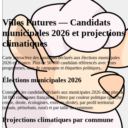
Villes Futures — Candidats
municipales 2026 et projections
climatiques
Carte interactive des candidats déclarés aux élections municipales
2026 en France. Plus de 50 000 candidats référencés avec leurs
programmes, sites de campagne et étiquettes politiques.
Élections municipales 2026
Consultez les candidats déclarés aux municipales 2026 dans plus de
34 000 communes françaises. Filtrez par couleur politique (gauche,
centre, droite, écologistes, extrême-droite), par profil territorial
(urbain, périurbain, rural) et par taille de commune.
Projections climatiques par commune