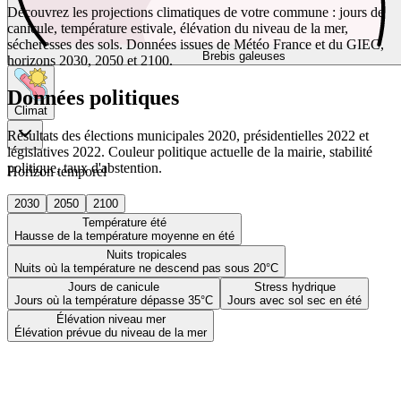
Découvrez les projections climatiques de votre commune : jours de
canicule, température estivale, élévation du niveau de la mer,
sécheresses des sols. Données issues de Météo France et du GIEC,
Brebis galeuses
horizons 2030, 2050 et 2100.
Données politiques
Climat
Résultats des élections municipales 2020, présidentielles 2022 et
législatives 2022. Couleur politique actuelle de la mairie, stabilité
politique, taux d'abstention.
Horizon temporel
2030
2050
2100
Température été
Hausse de la température moyenne en été
Nuits tropicales
Nuits où la température ne descend pas sous 20°C
Jours de canicule
Stress hydrique
Jours où la température dépasse 35°C
Jours avec sol sec en été
Élévation niveau mer
Élévation prévue du niveau de la mer