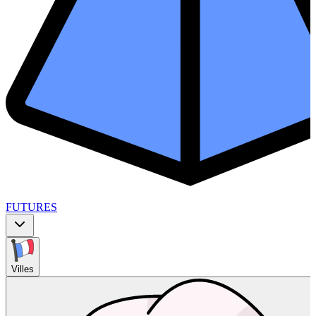
FUTURES
Villes