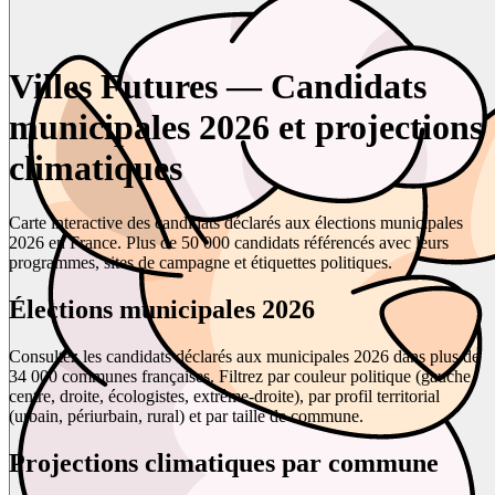
Villes Futures — Candidats
municipales 2026 et projections
climatiques
Carte interactive des candidats déclarés aux élections municipales
2026 en France. Plus de 50 000 candidats référencés avec leurs
programmes, sites de campagne et étiquettes politiques.
Élections municipales 2026
Consultez les candidats déclarés aux municipales 2026 dans plus de
34 000 communes françaises. Filtrez par couleur politique (gauche,
centre, droite, écologistes, extrême-droite), par profil territorial
(urbain, périurbain, rural) et par taille de commune.
Projections climatiques par commune