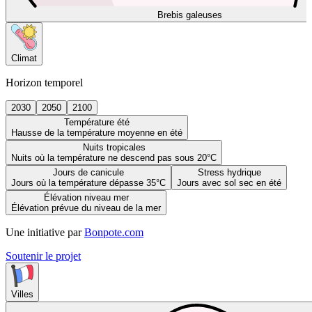
Brebis galeuses
Climat
Horizon temporel
2030
2050
2100
Température été
Hausse de la température moyenne en été
Nuits tropicales
Nuits où la température ne descend pas sous 20°C
Jours de canicule
Stress hydrique
Jours où la température dépasse 35°C
Jours avec sol sec en été
Élévation niveau mer
Élévation prévue du niveau de la mer
Une initiative par
Bonpote.com
Soutenir le projet
Villes