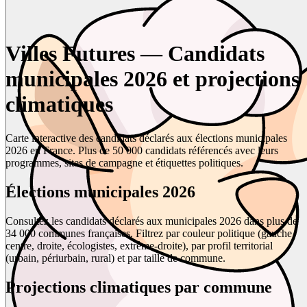
Villes Futures — Candidats
municipales 2026 et projections
climatiques
Carte interactive des candidats déclarés aux élections municipales
2026 en France. Plus de 50 000 candidats référencés avec leurs
programmes, sites de campagne et étiquettes politiques.
Élections municipales 2026
Consultez les candidats déclarés aux municipales 2026 dans plus de
34 000 communes françaises. Filtrez par couleur politique (gauche,
centre, droite, écologistes, extrême-droite), par profil territorial
(urbain, périurbain, rural) et par taille de commune.
Projections climatiques par commune