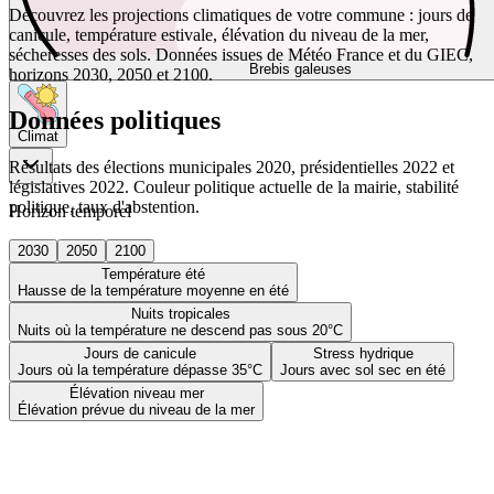
Découvrez les projections climatiques de votre commune : jours de
canicule, température estivale, élévation du niveau de la mer,
sécheresses des sols. Données issues de Météo France et du GIEC,
Brebis galeuses
horizons 2030, 2050 et 2100.
Données politiques
Climat
Résultats des élections municipales 2020, présidentielles 2022 et
législatives 2022. Couleur politique actuelle de la mairie, stabilité
politique, taux d'abstention.
Horizon temporel
2030
2050
2100
Température été
Hausse de la température moyenne en été
Nuits tropicales
Nuits où la température ne descend pas sous 20°C
Jours de canicule
Stress hydrique
Jours où la température dépasse 35°C
Jours avec sol sec en été
Élévation niveau mer
Élévation prévue du niveau de la mer