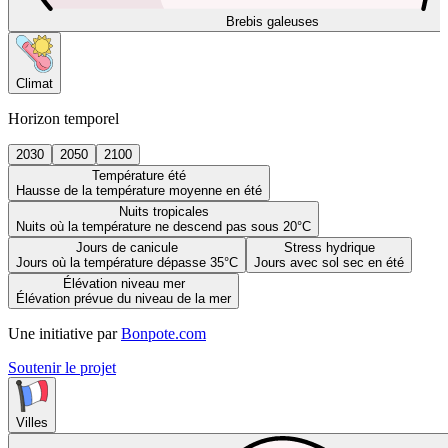
Brebis galeuses
Climat
Horizon temporel
2030
2050
2100
Température été
Hausse de la température moyenne en été
Nuits tropicales
Nuits où la température ne descend pas sous 20°C
Jours de canicule
Stress hydrique
Jours où la température dépasse 35°C
Jours avec sol sec en été
Élévation niveau mer
Élévation prévue du niveau de la mer
Une initiative par
Bonpote.com
Soutenir le projet
Villes