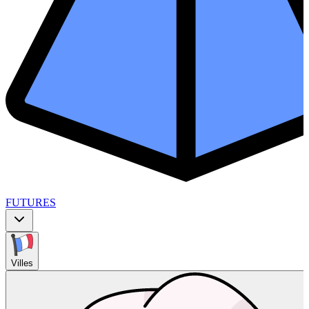
FUTURES
Villes