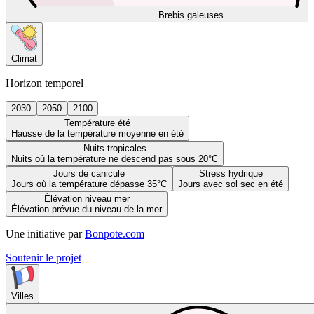
Brebis galeuses
Climat
Horizon temporel
2030
2050
2100
Température été
Hausse de la température moyenne en été
Nuits tropicales
Nuits où la température ne descend pas sous 20°C
Jours de canicule
Stress hydrique
Jours où la température dépasse 35°C
Jours avec sol sec en été
Élévation niveau mer
Élévation prévue du niveau de la mer
Une initiative par
Bonpote.com
Soutenir le projet
Villes