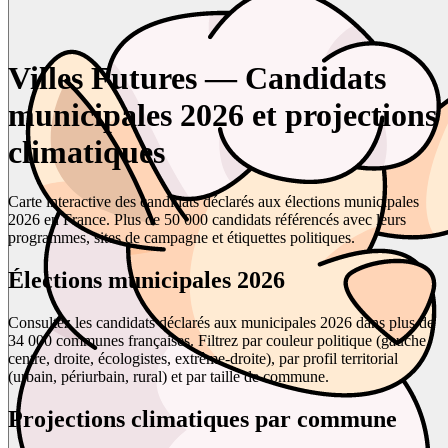
Villes Futures — Candidats
municipales 2026 et projections
climatiques
Carte interactive des candidats déclarés aux élections municipales
2026 en France. Plus de 50 000 candidats référencés avec leurs
programmes, sites de campagne et étiquettes politiques.
Élections municipales 2026
Consultez les candidats déclarés aux municipales 2026 dans plus de
34 000 communes françaises. Filtrez par couleur politique (gauche,
centre, droite, écologistes, extrême-droite), par profil territorial
(urbain, périurbain, rural) et par taille de commune.
Projections climatiques par commune