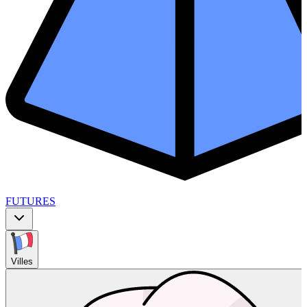
FUTURES
Villes