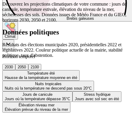
Découvrez les projections climatiques de votre commune : jours de
canicule, température estivale, élévation du niveau de la mer,
sécheresses des sols. Données issues de Météo France et du GIEC,
Brebis galeuses
horizons 2030, 2050 et 2100.
Données politiques
Climat
Résultats des élections municipales 2020, présidentielles 2022 et
législatives 2022. Couleur politique actuelle de la mairie, stabilité
politique, taux d'abstention.
Horizon temporel
2030
2050
2100
Température été
Hausse de la température moyenne en été
Nuits tropicales
Nuits où la température ne descend pas sous 20°C
Jours de canicule
Stress hydrique
Jours où la température dépasse 35°C
Jours avec sol sec en été
Élévation niveau mer
Élévation prévue du niveau de la mer