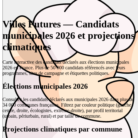
Villes Futures — Candidats
municipales 2026 et projections
climatiques
Carte interactive des candidats déclarés aux élections municipales
2026 en France. Plus de 50 000 candidats référencés avec leurs
programmes, sites de campagne et étiquettes politiques.
Élections municipales 2026
Consultez les candidats déclarés aux municipales 2026 dans plus de
34 000 communes françaises. Filtrez par couleur politique (gauche,
centre, droite, écologistes, extrême-droite), par profil territorial
(urbain, périurbain, rural) et par taille de commune.
Projections climatiques par commune