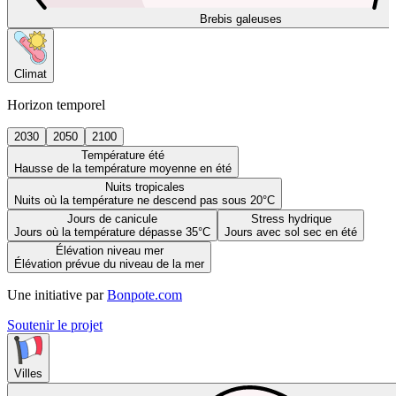
Brebis galeuses
Climat
Horizon temporel
2030
2050
2100
Température été
Hausse de la température moyenne en été
Nuits tropicales
Nuits où la température ne descend pas sous 20°C
Jours de canicule
Stress hydrique
Jours où la température dépasse 35°C
Jours avec sol sec en été
Élévation niveau mer
Élévation prévue du niveau de la mer
Une initiative par
Bonpote.com
Soutenir le projet
Villes