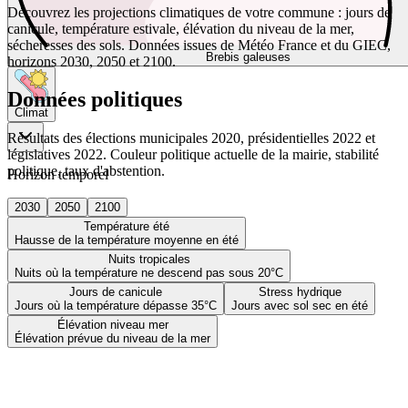
Découvrez les projections climatiques de votre commune : jours de
canicule, température estivale, élévation du niveau de la mer,
sécheresses des sols. Données issues de Météo France et du GIEC,
Brebis galeuses
horizons 2030, 2050 et 2100.
Données politiques
Climat
Résultats des élections municipales 2020, présidentielles 2022 et
législatives 2022. Couleur politique actuelle de la mairie, stabilité
politique, taux d'abstention.
Horizon temporel
2030
2050
2100
Température été
Hausse de la température moyenne en été
Nuits tropicales
Nuits où la température ne descend pas sous 20°C
Jours de canicule
Stress hydrique
Jours où la température dépasse 35°C
Jours avec sol sec en été
Élévation niveau mer
Élévation prévue du niveau de la mer