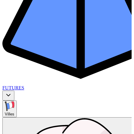
FUTURES
Villes