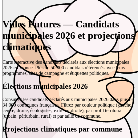
Villes Futures — Candidats
municipales 2026 et projections
climatiques
Carte interactive des candidats déclarés aux élections municipales
2026 en France. Plus de 50 000 candidats référencés avec leurs
programmes, sites de campagne et étiquettes politiques.
Élections municipales 2026
Consultez les candidats déclarés aux municipales 2026 dans plus de
34 000 communes françaises. Filtrez par couleur politique (gauche,
centre, droite, écologistes, extrême-droite), par profil territorial
(urbain, périurbain, rural) et par taille de commune.
Projections climatiques par commune