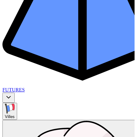
FUTURES
Villes