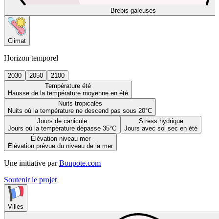
Brebis galeuses
Climat
Horizon temporel
2030
2050
2100
Température été
Hausse de la température moyenne en été
Nuits tropicales
Nuits où la température ne descend pas sous 20°C
Jours de canicule
Stress hydrique
Jours où la température dépasse 35°C
Jours avec sol sec en été
Élévation niveau mer
Élévation prévue du niveau de la mer
Une initiative par
Bonpote.com
Soutenir le projet
Villes