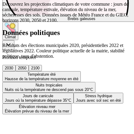
Découvrez les projections climatiques de votre commune : jours de
canicule, température estivale, élévation du niveau de la mer,
sécheresses des sols. Données issues de Météo France et du GIEC,
Brebis galeuses
horizons 2030, 2050 et 2100.
Données politiques
Climat
Résultats des élections municipales 2020, présidentielles 2022 et
législatives 2022. Couleur politique actuelle de la mairie, stabilité
politique, taux d'abstention.
Horizon temporel
2030
2050
2100
Température été
Hausse de la température moyenne en été
Nuits tropicales
Nuits où la température ne descend pas sous 20°C
Jours de canicule
Stress hydrique
Jours où la température dépasse 35°C
Jours avec sol sec en été
Élévation niveau mer
Élévation prévue du niveau de la mer