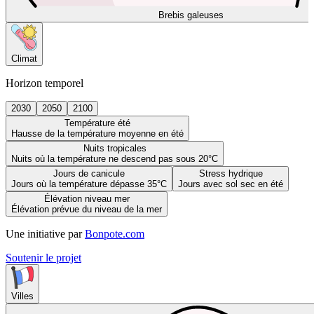
Brebis galeuses
Climat
Horizon temporel
2030
2050
2100
Température été
Hausse de la température moyenne en été
Nuits tropicales
Nuits où la température ne descend pas sous 20°C
Jours de canicule
Stress hydrique
Jours où la température dépasse 35°C
Jours avec sol sec en été
Élévation niveau mer
Élévation prévue du niveau de la mer
Une initiative par
Bonpote.com
Soutenir le projet
Villes