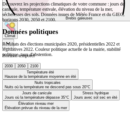
Découvrez les projections climatiques de votre commune : jours de
canicule, température estivale, élévation du niveau de la mer,
sécheresses des sols. Données issues de Météo France et du GIEC,
Brebis galeuses
horizons 2030, 2050 et 2100.
Données politiques
Climat
Résultats des élections municipales 2020, présidentielles 2022 et
législatives 2022. Couleur politique actuelle de la mairie, stabilité
politique, taux d'abstention.
Horizon temporel
2030
2050
2100
Température été
Hausse de la température moyenne en été
Nuits tropicales
Nuits où la température ne descend pas sous 20°C
Jours de canicule
Stress hydrique
Jours où la température dépasse 35°C
Jours avec sol sec en été
Élévation niveau mer
Élévation prévue du niveau de la mer