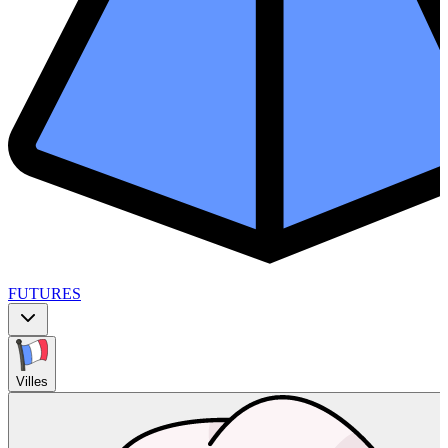
FUTURES
Villes