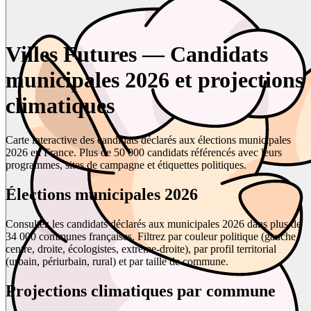
Villes Futures — Candidats
municipales 2026 et projections
climatiques
Carte interactive des candidats déclarés aux élections municipales
2026 en France. Plus de 50 000 candidats référencés avec leurs
programmes, sites de campagne et étiquettes politiques.
Élections municipales 2026
Consultez les candidats déclarés aux municipales 2026 dans plus de
34 000 communes françaises. Filtrez par couleur politique (gauche,
centre, droite, écologistes, extrême-droite), par profil territorial
(urbain, périurbain, rural) et par taille de commune.
Projections climatiques par commune