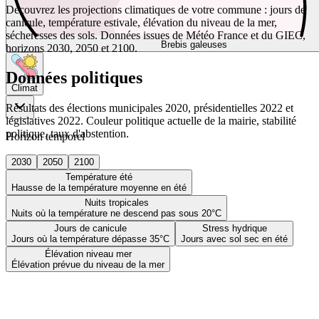
Découvrez les projections climatiques de votre commune : jours de
canicule, température estivale, élévation du niveau de la mer,
sécheresses des sols. Données issues de Météo France et du GIEC,
Brebis galeuses
horizons 2030, 2050 et 2100.
Données politiques
Climat
Résultats des élections municipales 2020, présidentielles 2022 et
législatives 2022. Couleur politique actuelle de la mairie, stabilité
politique, taux d'abstention.
Horizon temporel
2030
2050
2100
Température été
Hausse de la température moyenne en été
Nuits tropicales
Nuits où la température ne descend pas sous 20°C
Jours de canicule
Stress hydrique
Jours où la température dépasse 35°C
Jours avec sol sec en été
Élévation niveau mer
Élévation prévue du niveau de la mer