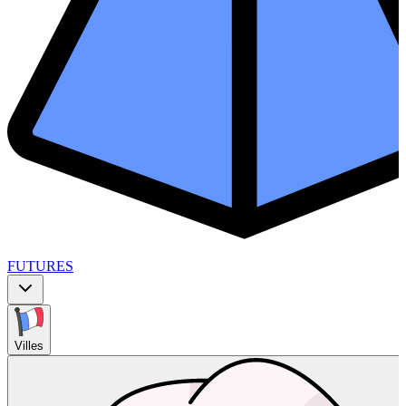
FUTURES
Villes