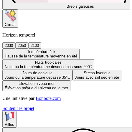
Brebis galeuses
Climat
Horizon temporel
2030
2050
2100
Température été
Hausse de la température moyenne en été
Nuits tropicales
Nuits où la température ne descend pas sous 20°C
Jours de canicule
Stress hydrique
Jours où la température dépasse 35°C
Jours avec sol sec en été
Élévation niveau mer
Élévation prévue du niveau de la mer
Une initiative par
Bonpote.com
Soutenir le projet
Villes