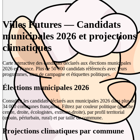
Villes Futures — Candidats
municipales 2026 et projections
climatiques
Carte interactive des candidats déclarés aux élections municipales
2026 en France. Plus de 50 000 candidats référencés avec leurs
programmes, sites de campagne et étiquettes politiques.
Élections municipales 2026
Consultez les candidats déclarés aux municipales 2026 dans plus de
34 000 communes françaises. Filtrez par couleur politique (gauche,
centre, droite, écologistes, extrême-droite), par profil territorial
(urbain, périurbain, rural) et par taille de commune.
Projections climatiques par commune