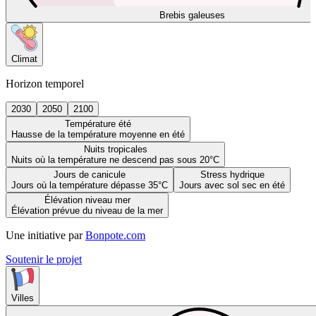
Brebis galeuses
Climat
Horizon temporel
2030
2050
2100
Température été
Hausse de la température moyenne en été
Nuits tropicales
Nuits où la température ne descend pas sous 20°C
Jours de canicule
Stress hydrique
Jours où la température dépasse 35°C
Jours avec sol sec en été
Élévation niveau mer
Élévation prévue du niveau de la mer
Une initiative par
Bonpote.com
Soutenir le projet
Villes