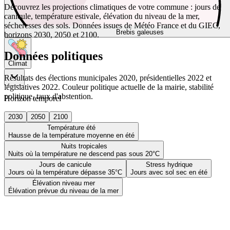
Découvrez les projections climatiques de votre commune : jours de
canicule, température estivale, élévation du niveau de la mer,
sécheresses des sols. Données issues de Météo France et du GIEC,
Brebis galeuses
horizons 2030, 2050 et 2100.
Données politiques
Climat
Résultats des élections municipales 2020, présidentielles 2022 et
législatives 2022. Couleur politique actuelle de la mairie, stabilité
politique, taux d'abstention.
Horizon temporel
2030
2050
2100
Température été
Hausse de la température moyenne en été
Nuits tropicales
Nuits où la température ne descend pas sous 20°C
Jours de canicule
Stress hydrique
Jours où la température dépasse 35°C
Jours avec sol sec en été
Élévation niveau mer
Élévation prévue du niveau de la mer