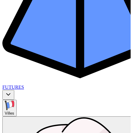
FUTURES
Villes