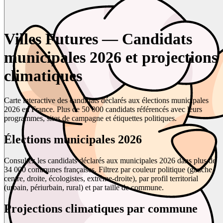
Villes Futures — Candidats
municipales 2026 et projections
climatiques
Carte interactive des candidats déclarés aux élections municipales
2026 en France. Plus de 50 000 candidats référencés avec leurs
programmes, sites de campagne et étiquettes politiques.
Élections municipales 2026
Consultez les candidats déclarés aux municipales 2026 dans plus de
34 000 communes françaises. Filtrez par couleur politique (gauche,
centre, droite, écologistes, extrême-droite), par profil territorial
(urbain, périurbain, rural) et par taille de commune.
Projections climatiques par commune