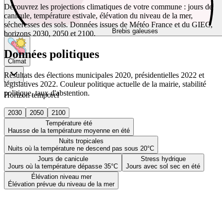
Découvrez les projections climatiques de votre commune : jours de
canicule, température estivale, élévation du niveau de la mer,
sécheresses des sols. Données issues de Météo France et du GIEC,
Brebis galeuses
horizons 2030, 2050 et 2100.
Données politiques
Climat
Résultats des élections municipales 2020, présidentielles 2022 et
législatives 2022. Couleur politique actuelle de la mairie, stabilité
politique, taux d'abstention.
Horizon temporel
2030
2050
2100
Température été
Hausse de la température moyenne en été
Nuits tropicales
Nuits où la température ne descend pas sous 20°C
Jours de canicule
Stress hydrique
Jours où la température dépasse 35°C
Jours avec sol sec en été
Élévation niveau mer
Élévation prévue du niveau de la mer