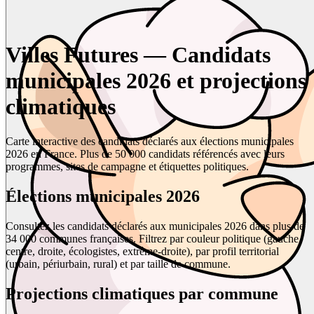
Villes Futures — Candidats
municipales 2026 et projections
climatiques
Carte interactive des candidats déclarés aux élections municipales
2026 en France. Plus de 50 000 candidats référencés avec leurs
programmes, sites de campagne et étiquettes politiques.
Élections municipales 2026
Consultez les candidats déclarés aux municipales 2026 dans plus de
34 000 communes françaises. Filtrez par couleur politique (gauche,
centre, droite, écologistes, extrême-droite), par profil territorial
(urbain, périurbain, rural) et par taille de commune.
Projections climatiques par commune