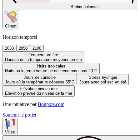
Brebis galeuses
Climat
Horizon temporel
2030
2050
2100
Température été
Hausse de la température moyenne en été
Nuits tropicales
Nuits où la température ne descend pas sous 20°C
Jours de canicule
Stress hydrique
Jours où la température dépasse 35°C
Jours avec sol sec en été
Élévation niveau mer
Élévation prévue du niveau de la mer
Une initiative par
Bonpote.com
Soutenir le projet
Villes