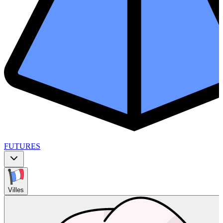
FUTURES
Villes