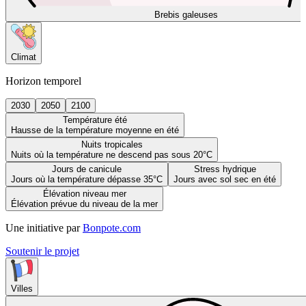
Brebis galeuses
Climat
Horizon temporel
2030
2050
2100
Température été
Hausse de la température moyenne en été
Nuits tropicales
Nuits où la température ne descend pas sous 20°C
Jours de canicule
Stress hydrique
Jours où la température dépasse 35°C
Jours avec sol sec en été
Élévation niveau mer
Élévation prévue du niveau de la mer
Une initiative par
Bonpote.com
Soutenir le projet
Villes