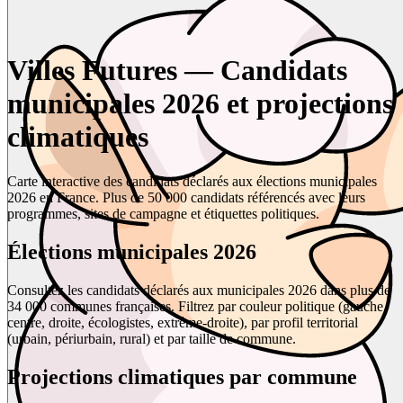
Villes Futures — Candidats
municipales 2026 et projections
climatiques
Carte interactive des candidats déclarés aux élections municipales
2026 en France. Plus de 50 000 candidats référencés avec leurs
programmes, sites de campagne et étiquettes politiques.
Élections municipales 2026
Consultez les candidats déclarés aux municipales 2026 dans plus de
34 000 communes françaises. Filtrez par couleur politique (gauche,
centre, droite, écologistes, extrême-droite), par profil territorial
(urbain, périurbain, rural) et par taille de commune.
Projections climatiques par commune