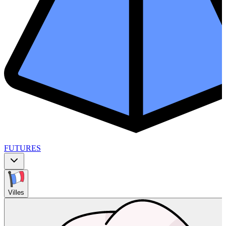
FUTURES
Villes