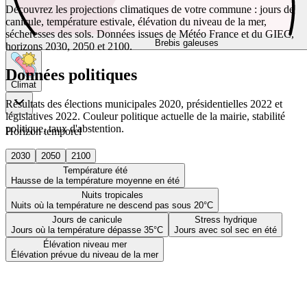
Découvrez les projections climatiques de votre commune : jours de
canicule, température estivale, élévation du niveau de la mer,
sécheresses des sols. Données issues de Météo France et du GIEC,
Brebis galeuses
horizons 2030, 2050 et 2100.
Données politiques
Climat
Résultats des élections municipales 2020, présidentielles 2022 et
législatives 2022. Couleur politique actuelle de la mairie, stabilité
politique, taux d'abstention.
Horizon temporel
2030
2050
2100
Température été
Hausse de la température moyenne en été
Nuits tropicales
Nuits où la température ne descend pas sous 20°C
Jours de canicule
Stress hydrique
Jours où la température dépasse 35°C
Jours avec sol sec en été
Élévation niveau mer
Élévation prévue du niveau de la mer