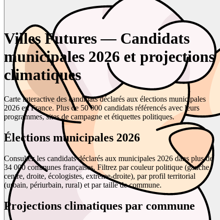
Villes Futures — Candidats
municipales 2026 et projections
climatiques
Carte interactive des candidats déclarés aux élections municipales
2026 en France. Plus de 50 000 candidats référencés avec leurs
programmes, sites de campagne et étiquettes politiques.
Élections municipales 2026
Consultez les candidats déclarés aux municipales 2026 dans plus de
34 000 communes françaises. Filtrez par couleur politique (gauche,
centre, droite, écologistes, extrême-droite), par profil territorial
(urbain, périurbain, rural) et par taille de commune.
Projections climatiques par commune