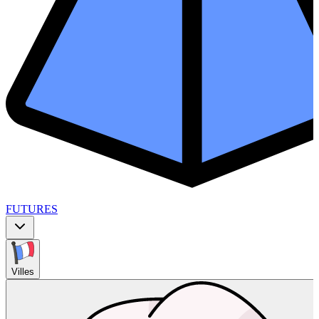
FUTURES
Villes