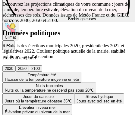
Découvrez les projections climatiques de votre commune : jours de
canicule, température estivale, élévation du niveau de la mer,
sécheresses des sols. Données issues de Météo France et du GIEC,
Brebis galeuses
horizons 2030, 2050 et 2100.
Données politiques
Climat
Résultats des élections municipales 2020, présidentielles 2022 et
législatives 2022. Couleur politique actuelle de la mairie, stabilité
politique, taux d'abstention.
Horizon temporel
2030
2050
2100
Température été
Hausse de la température moyenne en été
Nuits tropicales
Nuits où la température ne descend pas sous 20°C
Jours de canicule
Stress hydrique
Jours où la température dépasse 35°C
Jours avec sol sec en été
Élévation niveau mer
Élévation prévue du niveau de la mer