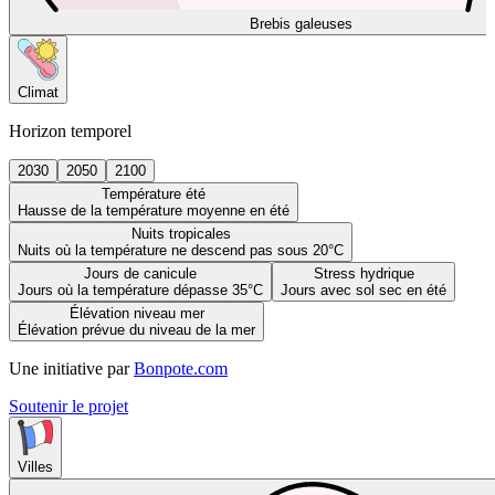
Brebis galeuses
Climat
Horizon temporel
2030
2050
2100
Température été
Hausse de la température moyenne en été
Nuits tropicales
Nuits où la température ne descend pas sous 20°C
Jours de canicule
Stress hydrique
Jours où la température dépasse 35°C
Jours avec sol sec en été
Élévation niveau mer
Élévation prévue du niveau de la mer
Une initiative par
Bonpote.com
Soutenir le projet
Villes