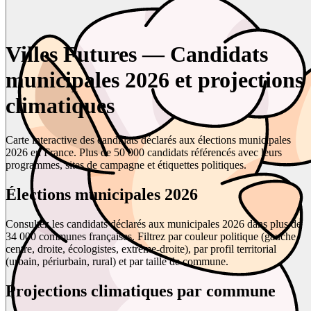
Villes Futures — Candidats
municipales 2026 et projections
climatiques
Carte interactive des candidats déclarés aux élections municipales
2026 en France. Plus de 50 000 candidats référencés avec leurs
programmes, sites de campagne et étiquettes politiques.
Élections municipales 2026
Consultez les candidats déclarés aux municipales 2026 dans plus de
34 000 communes françaises. Filtrez par couleur politique (gauche,
centre, droite, écologistes, extrême-droite), par profil territorial
(urbain, périurbain, rural) et par taille de commune.
Projections climatiques par commune