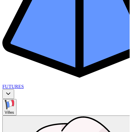
FUTURES
Villes