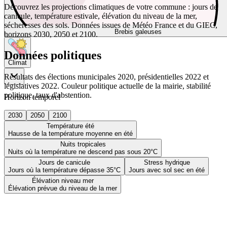
Découvrez les projections climatiques de votre commune : jours de
canicule, température estivale, élévation du niveau de la mer,
sécheresses des sols. Données issues de Météo France et du GIEC,
Brebis galeuses
horizons 2030, 2050 et 2100.
Données politiques
Climat
Résultats des élections municipales 2020, présidentielles 2022 et
législatives 2022. Couleur politique actuelle de la mairie, stabilité
politique, taux d'abstention.
Horizon temporel
2030
2050
2100
Température été
Hausse de la température moyenne en été
Nuits tropicales
Nuits où la température ne descend pas sous 20°C
Jours de canicule
Stress hydrique
Jours où la température dépasse 35°C
Jours avec sol sec en été
Élévation niveau mer
Élévation prévue du niveau de la mer