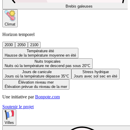
Brebis galeuses
Climat
Horizon temporel
2030
2050
2100
Température été
Hausse de la température moyenne en été
Nuits tropicales
Nuits où la température ne descend pas sous 20°C
Jours de canicule
Stress hydrique
Jours où la température dépasse 35°C
Jours avec sol sec en été
Élévation niveau mer
Élévation prévue du niveau de la mer
Une initiative par
Bonpote.com
Soutenir le projet
Villes