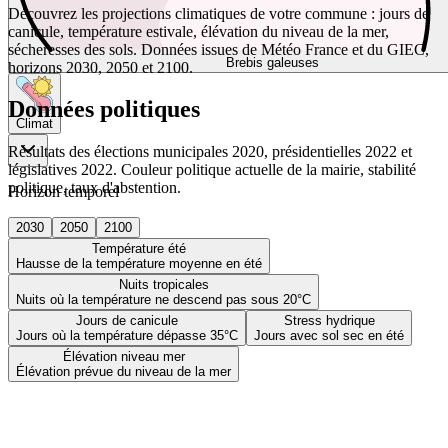
Découvrez les projections climatiques de votre commune : jours de
canicule, température estivale, élévation du niveau de la mer,
sécheresses des sols. Données issues de Météo France et du GIEC,
Brebis galeuses
horizons 2030, 2050 et 2100.
Données politiques
Climat
Résultats des élections municipales 2020, présidentielles 2022 et
législatives 2022. Couleur politique actuelle de la mairie, stabilité
politique, taux d'abstention.
Horizon temporel
2030
2050
2100
Température été
Hausse de la température moyenne en été
Nuits tropicales
Nuits où la température ne descend pas sous 20°C
Jours de canicule
Stress hydrique
Jours où la température dépasse 35°C
Jours avec sol sec en été
Élévation niveau mer
Élévation prévue du niveau de la mer