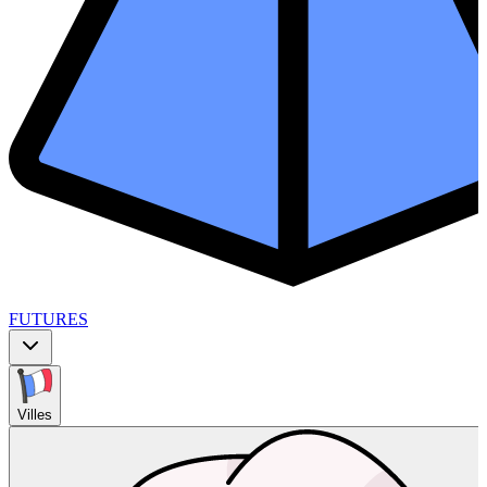
FUTURES
Villes