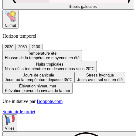
Brebis galeuses
Climat
Horizon temporel
2030
2050
2100
Température été
Hausse de la température moyenne en été
Nuits tropicales
Nuits où la température ne descend pas sous 20°C
Jours de canicule
Stress hydrique
Jours où la température dépasse 35°C
Jours avec sol sec en été
Élévation niveau mer
Élévation prévue du niveau de la mer
Une initiative par
Bonpote.com
Soutenir le projet
Villes