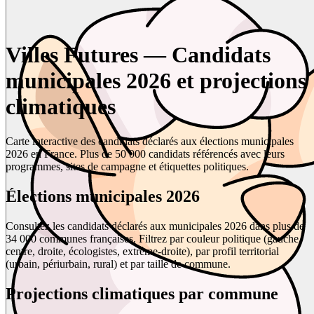
Villes Futures — Candidats
municipales 2026 et projections
climatiques
Carte interactive des candidats déclarés aux élections municipales
2026 en France. Plus de 50 000 candidats référencés avec leurs
programmes, sites de campagne et étiquettes politiques.
Élections municipales 2026
Consultez les candidats déclarés aux municipales 2026 dans plus de
34 000 communes françaises. Filtrez par couleur politique (gauche,
centre, droite, écologistes, extrême-droite), par profil territorial
(urbain, périurbain, rural) et par taille de commune.
Projections climatiques par commune