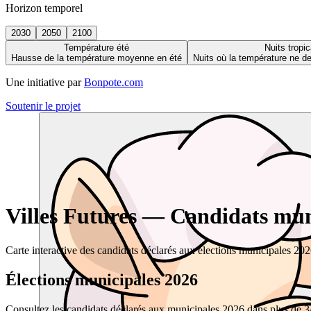
Horizon temporel
2030
2050
2100
Température été
Nuits tropic
Hausse de la température moyenne en été
Nuits où la température ne 
Une initiative par
Bonpote.com
Soutenir le projet
Villes Futures — Candidats muni
Carte interactive des candidats déclarés aux élections municipales 20
Élections municipales 2026
Consultez les candidats déclarés aux municipales 2026 dans plus de 34 0