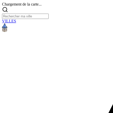
Chargement de la carte...
VILLES