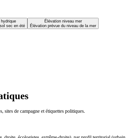
 hydrique
Élévation niveau mer
sol sec en été
Élévation prévue du niveau de la mer
atiques
 sites de campagne et étiquettes politiques.
oite, écologistes, extrême-droite), par profil territorial (urbain,