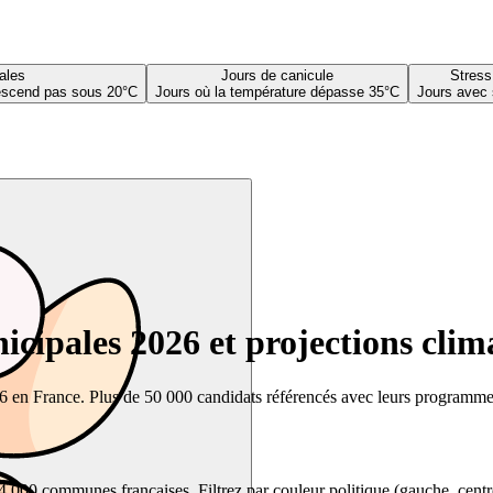
ales
Jours de canicule
Stress
descend pas sous 20°C
Jours où la température dépasse 35°C
Jours avec 
cipales 2026 et projections clim
26 en France. Plus de 50 000 candidats référencés avec leurs programmes,
00 communes françaises. Filtrez par couleur politique (gauche, centre, dr