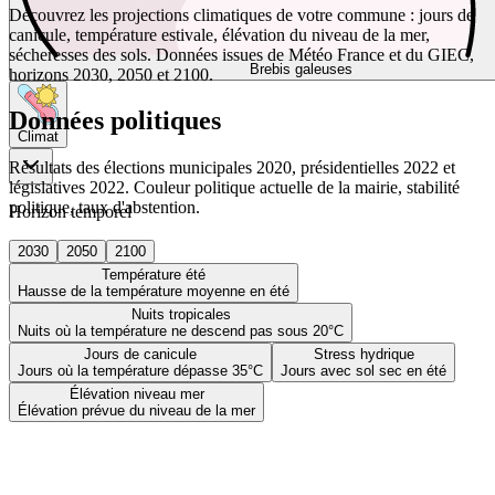
Découvrez les projections climatiques de votre commune : jours de
canicule, température estivale, élévation du niveau de la mer,
sécheresses des sols. Données issues de Météo France et du GIEC,
Brebis galeuses
horizons 2030, 2050 et 2100.
Données politiques
Climat
Résultats des élections municipales 2020, présidentielles 2022 et
législatives 2022. Couleur politique actuelle de la mairie, stabilité
politique, taux d'abstention.
Horizon temporel
2030
2050
2100
Température été
Hausse de la température moyenne en été
Nuits tropicales
Nuits où la température ne descend pas sous 20°C
Jours de canicule
Stress hydrique
Jours où la température dépasse 35°C
Jours avec sol sec en été
Élévation niveau mer
Élévation prévue du niveau de la mer