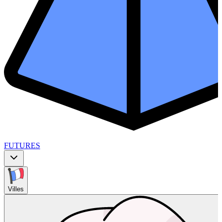
FUTURES
Villes