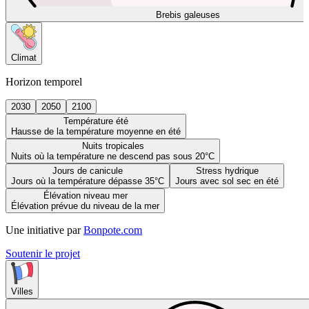
Brebis galeuses
Climat
Horizon temporel
2030
2050
2100
Température été
Hausse de la température moyenne en été
Nuits tropicales
Nuits où la température ne descend pas sous 20°C
Jours de canicule
Stress hydrique
Jours où la température dépasse 35°C
Jours avec sol sec en été
Élévation niveau mer
Élévation prévue du niveau de la mer
Une initiative par
Bonpote.com
Soutenir le projet
Villes