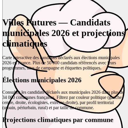
Villes Futures — Candidats
municipales 2026 et projections
climatiques
Carte interactive des candidats déclarés aux élections municipales
2026 en France. Plus de 50 000 candidats référencés avec leurs
programmes, sites de campagne et étiquettes politiques.
Élections municipales 2026
Consultez les candidats déclarés aux municipales 2026 dans plus de
34 000 communes françaises. Filtrez par couleur politique (gauche,
centre, droite, écologistes, extrême-droite), par profil territorial
(urbain, périurbain, rural) et par taille de commune.
Projections climatiques par commune