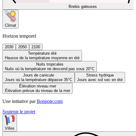
Brebis galeuses
Climat
Horizon temporel
2030
2050
2100
Température été
Hausse de la température moyenne en été
Nuits tropicales
Nuits où la température ne descend pas sous 20°C
Jours de canicule
Stress hydrique
Jours où la température dépasse 35°C
Jours avec sol sec en été
Élévation niveau mer
Élévation prévue du niveau de la mer
Une initiative par
Bonpote.com
Soutenir le projet
Villes