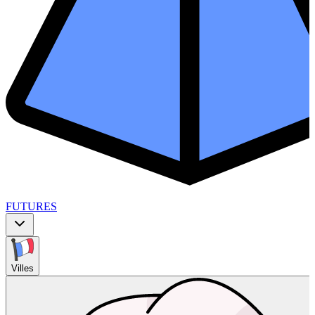
FUTURES
Villes