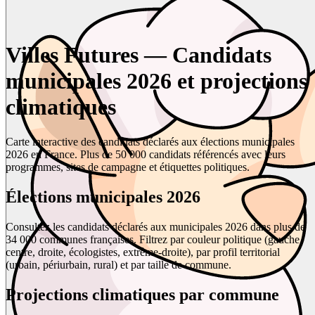
Villes Futures — Candidats
municipales 2026 et projections
climatiques
Carte interactive des candidats déclarés aux élections municipales
2026 en France. Plus de 50 000 candidats référencés avec leurs
programmes, sites de campagne et étiquettes politiques.
Élections municipales 2026
Consultez les candidats déclarés aux municipales 2026 dans plus de
34 000 communes françaises. Filtrez par couleur politique (gauche,
centre, droite, écologistes, extrême-droite), par profil territorial
(urbain, périurbain, rural) et par taille de commune.
Projections climatiques par commune