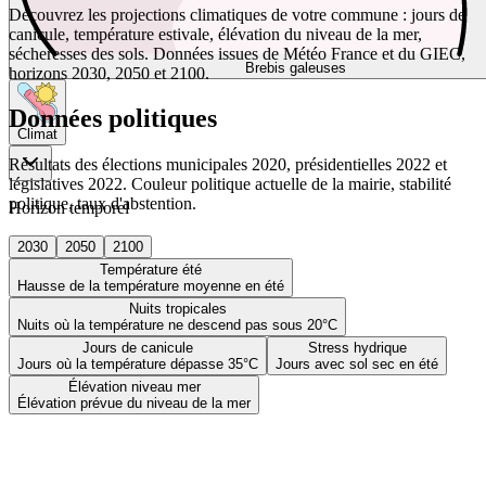
Découvrez les projections climatiques de votre commune : jours de
canicule, température estivale, élévation du niveau de la mer,
sécheresses des sols. Données issues de Météo France et du GIEC,
Brebis galeuses
horizons 2030, 2050 et 2100.
Données politiques
Climat
Résultats des élections municipales 2020, présidentielles 2022 et
législatives 2022. Couleur politique actuelle de la mairie, stabilité
politique, taux d'abstention.
Horizon temporel
2030
2050
2100
Température été
Hausse de la température moyenne en été
Nuits tropicales
Nuits où la température ne descend pas sous 20°C
Jours de canicule
Stress hydrique
Jours où la température dépasse 35°C
Jours avec sol sec en été
Élévation niveau mer
Élévation prévue du niveau de la mer