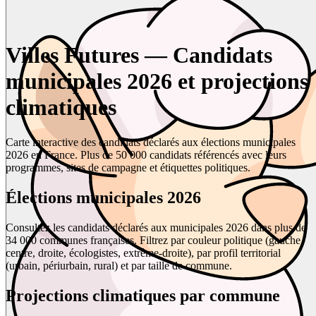
Villes Futures — Candidats
municipales 2026 et projections
climatiques
Carte interactive des candidats déclarés aux élections municipales
2026 en France. Plus de 50 000 candidats référencés avec leurs
programmes, sites de campagne et étiquettes politiques.
Élections municipales 2026
Consultez les candidats déclarés aux municipales 2026 dans plus de
34 000 communes françaises. Filtrez par couleur politique (gauche,
centre, droite, écologistes, extrême-droite), par profil territorial
(urbain, périurbain, rural) et par taille de commune.
Projections climatiques par commune