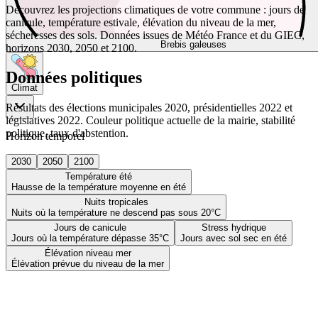
Découvrez les projections climatiques de votre commune : jours de
canicule, température estivale, élévation du niveau de la mer,
sécheresses des sols. Données issues de Météo France et du GIEC,
Brebis galeuses
horizons 2030, 2050 et 2100.
Données politiques
Climat
Résultats des élections municipales 2020, présidentielles 2022 et
législatives 2022. Couleur politique actuelle de la mairie, stabilité
politique, taux d'abstention.
Horizon temporel
2030
2050
2100
Température été
Hausse de la température moyenne en été
Nuits tropicales
Nuits où la température ne descend pas sous 20°C
Jours de canicule
Stress hydrique
Jours où la température dépasse 35°C
Jours avec sol sec en été
Élévation niveau mer
Élévation prévue du niveau de la mer