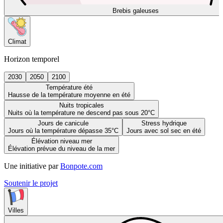
Brebis galeuses
Climat
Horizon temporel
2030
2050
2100
Température été
Hausse de la température moyenne en été
Nuits tropicales
Nuits où la température ne descend pas sous 20°C
Jours de canicule
Stress hydrique
Jours où la température dépasse 35°C
Jours avec sol sec en été
Élévation niveau mer
Élévation prévue du niveau de la mer
Une initiative par
Bonpote.com
Soutenir le projet
Villes