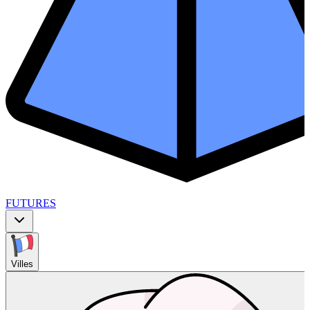
FUTURES
Villes