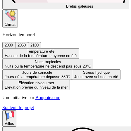
Brebis galeuses
Climat
Horizon temporel
2030
2050
2100
Température été
Hausse de la température moyenne en été
Nuits tropicales
Nuits où la température ne descend pas sous 20°C
Jours de canicule
Stress hydrique
Jours où la température dépasse 35°C
Jours avec sol sec en été
Élévation niveau mer
Élévation prévue du niveau de la mer
Une initiative par
Bonpote.com
Soutenir le projet
Villes