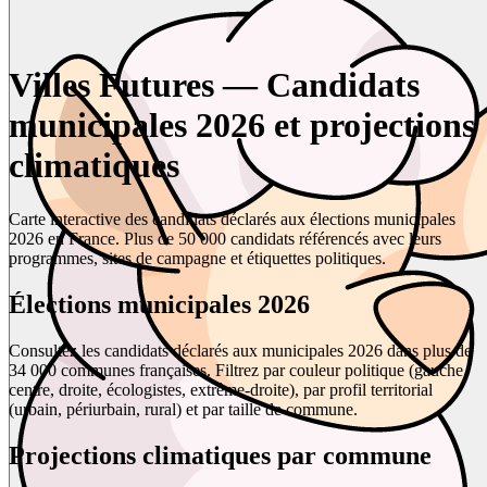
Villes Futures — Candidats
municipales 2026 et projections
climatiques
Carte interactive des candidats déclarés aux élections municipales
2026 en France. Plus de 50 000 candidats référencés avec leurs
programmes, sites de campagne et étiquettes politiques.
Élections municipales 2026
Consultez les candidats déclarés aux municipales 2026 dans plus de
34 000 communes françaises. Filtrez par couleur politique (gauche,
centre, droite, écologistes, extrême-droite), par profil territorial
(urbain, périurbain, rural) et par taille de commune.
Projections climatiques par commune