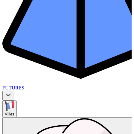
FUTURES
Villes