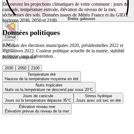
Découvrez les projections climatiques de votre commune : jours de
canicule, température estivale, élévation du niveau de la mer,
sécheresses des sols. Données issues de Météo France et du GIEC,
Brebis galeuses
horizons 2030, 2050 et 2100.
Données politiques
Climat
Résultats des élections municipales 2020, présidentielles 2022 et
législatives 2022. Couleur politique actuelle de la mairie, stabilité
politique, taux d'abstention.
Horizon temporel
2030
2050
2100
Température été
Hausse de la température moyenne en été
Nuits tropicales
Nuits où la température ne descend pas sous 20°C
Jours de canicule
Stress hydrique
Jours où la température dépasse 35°C
Jours avec sol sec en été
Élévation niveau mer
Élévation prévue du niveau de la mer